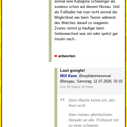
einmal eine Kategorie schwieriger als
sowieso schon auf diesem Niveau. Und
als Fußballer hat man nicht einmal die
Möglichkeit wie beim Tennis während
des Matches darauf zu reagieren.
Zverev nimmt ja häufiger beim
Seitenwechsel was ein oder spritzt gar
Insulin nach…
antworten
Laut google!
Will Kane
,
Biosphärenreservat
Bliesgau
,
Samstag, 11.07.2026, 01:01
(vor 29 Tagen)
@ Eisen
Dimo Wache kenne ich, den
Rest nicht.
Aber meinen allerhöchsten
Respekt an alle. Profisport mit
so einer schweren