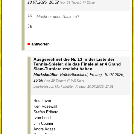
10.07.2026, 16:52
(vor 29 Tagen)
@ Elmar
Macht er denn Sack zu?
Ja
antworten
Ausgerechnet die Nr. 13 in der Liste der
Tennis-Spieler, die das Finale aller 4 Grand
Slam-Turniere erreicht haben
Murksknüller
,
Brühl/Rheinland
,
Freitag, 10.07.2026,
16:56
(vor 29 Tagen)
@ Will Kane
bearbeitet von Murksknüller, Freitag, 10.07.2026, 17:01
Rod Laver
Ken Rosewall
Stefan Edberg
Ivan Lendl
Jim Courier
Andre Agassi