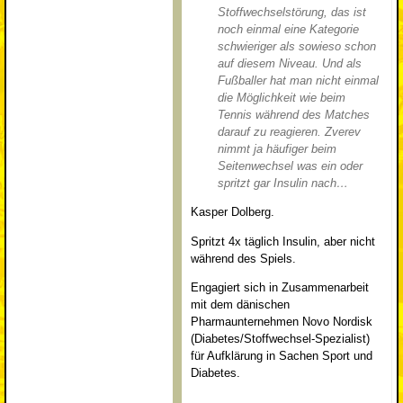
Stoffwechselstörung, das ist
noch einmal eine Kategorie
schwieriger als sowieso schon
auf diesem Niveau. Und als
Fußballer hat man nicht einmal
die Möglichkeit wie beim
Tennis während des Matches
darauf zu reagieren. Zverev
nimmt ja häufiger beim
Seitenwechsel was ein oder
spritzt gar Insulin nach…
Kasper Dolberg.
Spritzt 4x täglich Insulin, aber nicht
während des Spiels.
Engagiert sich in Zusammenarbeit
mit dem dänischen
Pharmaunternehmen Novo Nordisk
(Diabetes/Stoffwechsel-Spezialist)
für Aufklärung in Sachen Sport und
Diabetes.