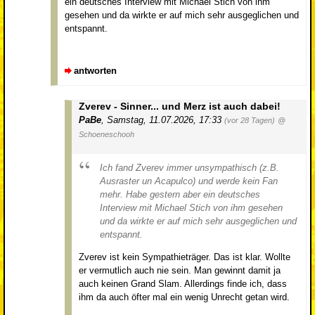
ein deutsches Interview mit Michael Stich von ihm
gesehen und da wirkte er auf mich sehr ausgeglichen und
entspannt.
antworten
Zverev - Sinner... und Merz ist auch dabei!
PaBe
,
Samstag, 11.07.2026, 17:33
(vor 28 Tagen)
@
Schoeneschooh
Ich fand Zverev immer unsympathisch (z.B.
Ausraster un Acapulco) und werde kein Fan
mehr. Habe gestern aber ein deutsches
Interview mit Michael Stich von ihm gesehen
und da wirkte er auf mich sehr ausgeglichen und
entspannt.
Zverev ist kein Sympathieträger. Das ist klar. Wollte
er vermutlich auch nie sein. Man gewinnt damit ja
auch keinen Grand Slam. Allerdings finde ich, dass
ihm da auch öfter mal ein wenig Unrecht getan wird.