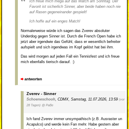
Ich freue mich mega auf das Match am Sonntag. Der
Favorit ist sicherlich Sinner, aber beide haben noch nie
auf Rasen gegeneinander gespielt!
Ich hoffe auf ein enges Match!
Normalerweise würde ich sagen das Zverev absoluter
Underdog gegen Sinner ist. Durch die French Open habe ich
jetzt aber irgendwie das Gefühl, dass er wesentlich befreiter
aufspielt und sich irgendwas im Kopf gelöst hat bei ihm.
Das wird morgen auf jeden Fall ein Tennisfest und ich freue
mich ebenfalls tierisch darauf. :)
antworten
Zverev - Sinner
Schoeneschooh
,
CDMX
,
Samstag, 11.07.2026, 13:59
(vor
28 Tagen)
@ PaBe
Ich fand Zverev immer unsympathisch (z.B. Ausraster un
Acapulco) und werde kein Fan mehr. Habe gestern aber