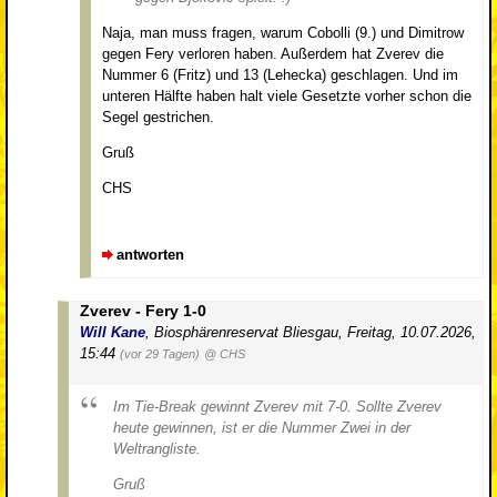
Naja, man muss fragen, warum Cobolli (9.) und Dimitrow
gegen Fery verloren haben. Außerdem hat Zverev die
Nummer 6 (Fritz) und 13 (Lehecka) geschlagen. Und im
unteren Hälfte haben halt viele Gesetzte vorher schon die
Segel gestrichen.
Gruß
CHS
antworten
Zverev - Fery 1-0
Will Kane
,
Biosphärenreservat Bliesgau
,
Freitag, 10.07.2026,
15:44
(vor 29 Tagen)
@ CHS
Im Tie-Break gewinnt Zverev mit 7-0. Sollte Zverev
heute gewinnen, ist er die Nummer Zwei in der
Weltrangliste.
Gruß