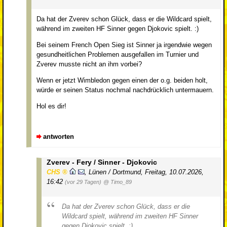
Da hat der Zverev schon Glück, dass er die Wildcard spielt,
während im zweiten HF Sinner gegen Djokovic spielt. :)
Bei seinem French Open Sieg ist Sinner ja irgendwie wegen
gesundheitlichen Problemen ausgefallen im Turnier und
Zverev musste nicht an ihm vorbei?
Wenn er jetzt Wimbledon gegen einen der o.g. beiden holt,
würde er seinen Status nochmal nachdrücklich untermauern.
Hol es dir!
antworten
Zverev - Fery / Sinner - Djokovic
CHS
,
Lünen / Dortmund
,
Freitag, 10.07.2026,
16:42
(vor 29 Tagen)
@ Timo_89
Da hat der Zverev schon Glück, dass er die
Wildcard spielt, während im zweiten HF Sinner
gegen Djokovic spielt. :)