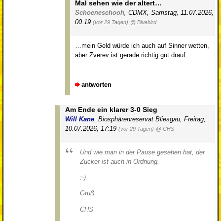
Mal sehen wie der altert…
Schoeneschooh
,
CDMX
,
Samstag, 11.07.2026,
00:19
(vor 29 Tagen)
@ Bluebird
…mein Geld würde ich auch auf Sinner wetten,
aber Zverev ist gerade richtig gut drauf.
antworten
Am Ende ein klarer 3-0 Sieg
Will Kane
,
Biosphärenreservat Bliesgau
,
Freitag,
10.07.2026, 17:19
(vor 29 Tagen)
@ CHS
Und wie man in der Pause gesehen hat, der
Zucker ist auch in Ordnung.
:-)
Gruß
CHS