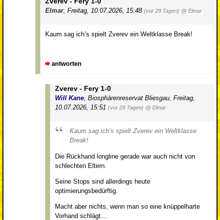
Zverev - Fery 1-0
Elmar
,
Freitag, 10.07.2026, 15:48
(vor 29 Tagen)
@ Elmar
Kaum sag ich’s spielt Zverev ein Weltklasse Break!
antworten
Zverev - Fery 1-0
Will Kane
,
Biosphärenreservat Bliesgau
,
Freitag,
10.07.2026, 15:51
(vor 29 Tagen)
@ Elmar
Kaum sag ich’s spielt Zverev ein Weltklasse
Break!
Die Rückhand longline gerade war auch nicht von
schlechten Eltern.
Seine Stops sind allerdings heute
optimierungsbedürftig.
Macht aber nichts, wenn man so eine knüppelharte
Vorhand schlägt…