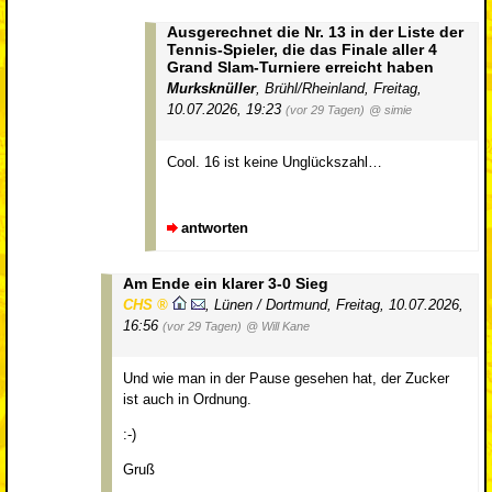
Ausgerechnet die Nr. 13 in der Liste der
Tennis-Spieler, die das Finale aller 4
Grand Slam-Turniere erreicht haben
Murksknüller
,
Brühl/Rheinland
,
Freitag,
10.07.2026, 19:23
(vor 29 Tagen)
@ simie
Cool. 16 ist keine Unglückszahl…
antworten
Am Ende ein klarer 3-0 Sieg
CHS
,
Lünen / Dortmund
,
Freitag, 10.07.2026,
16:56
(vor 29 Tagen)
@ Will Kane
Und wie man in der Pause gesehen hat, der Zucker
ist auch in Ordnung.
:-)
Gruß