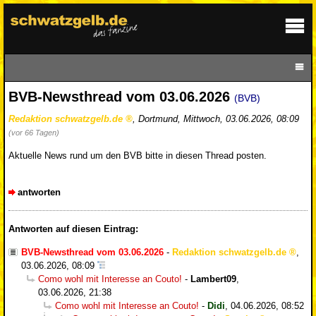
BVB-Newsthread vom 03.06.2026
(BVB)
Redaktion schwatzgelb.de
,
Dortmund
,
Mittwoch, 03.06.2026, 08:09
(vor 66 Tagen)
Aktuelle News rund um den BVB bitte in diesen Thread posten.
antworten
Antworten auf diesen Eintrag:
BVB-Newsthread vom 03.06.2026
-
Redaktion schwatzgelb.de
,
03.06.2026, 08:09
Como wohl mit Interesse an Couto!
-
Lambert09
,
03.06.2026, 21:38
Como wohl mit Interesse an Couto!
-
Didi
,
04.06.2026, 08:52