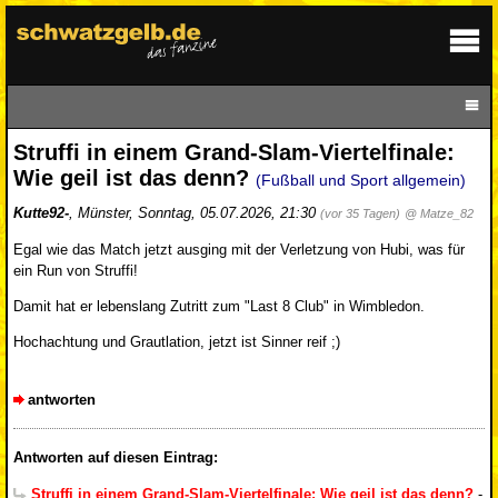
Struffi in einem Grand-Slam-Viertelfinale:
Wie geil ist das denn?
(Fußball und Sport allgemein)
Kutte92-
,
Münster
,
Sonntag, 05.07.2026, 21:30
(vor 35 Tagen)
@ Matze_82
Egal wie das Match jetzt ausging mit der Verletzung von Hubi, was für
ein Run von Struffi!
Damit hat er lebenslang Zutritt zum "Last 8 Club" in Wimbledon.
Hochachtung und Grautlation, jetzt ist Sinner reif ;)
antworten
Antworten auf diesen Eintrag:
Struffi in einem Grand-Slam-Viertelfinale: Wie geil ist das denn?
-