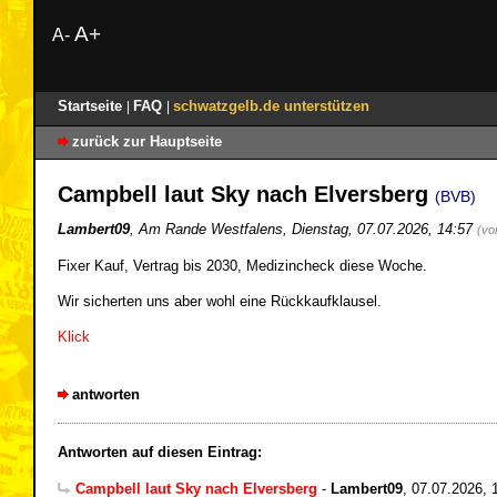
A+
A-
Startseite
FAQ
schwatzgelb.de unterstützen
|
|
zurück zur Hauptseite
Campbell laut Sky nach Elversberg
(BVB)
Lambert09
,
Am Rande Westfalens
,
Dienstag, 07.07.2026, 14:57
(vo
Fixer Kauf, Vertrag bis 2030, Medizincheck diese Woche.
Wir sicherten uns aber wohl eine Rückkaufklausel.
Klick
antworten
Antworten auf diesen Eintrag:
Campbell laut Sky nach Elversberg
-
Lambert09
,
07.07.2026, 