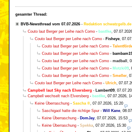
gesamter Thread:
BVB-Newsthread vom 07.07.2026
-
Redaktion schwatzgelb.de
Couto laut Berger per Leihe nach Como
-
bastlke
,
07.07.2026
Couto laut Berger per Leihe nach Como
-
Fisheye
,
07.07
Couto laut Berger per Leihe nach Como
-
Talentförd
Couto laut Berger per Leihe nach Como
-
bambam19
Couto laut Berger per Leihe nach Como
-
madball
,
0
Couto laut Berger per Leihe nach Como
-
Motzki09
,
Couto laut Berger per Leihe nach Como
-
Smeller
,
0
Couto laut Berger per Leihe nach Como
-
Ulrich
,
07.07.2
Campbell laut Sky nach Elversberg
-
Lambert09
,
07.07.20
Campbell wechselt nach Elversberg
-
bastlke
,
07.07.2026, 1
Keine Überraschung
-
Sascha
,
07.07.2026, 15:20
Saschigaol hatte die richtige Spur
-
Will Kane
,
08.07
Keine Überraschung
-
DomJay
,
07.07.2026, 15:53
Keine Überraschung
-
Spekka
,
07.07.2026, 15:30