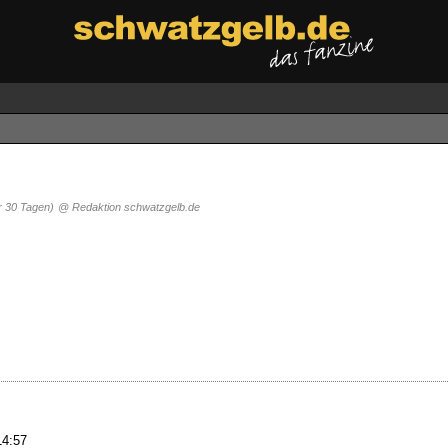
r 30 Tagen)
@ Redaktion schwatzgelb.de
14:57