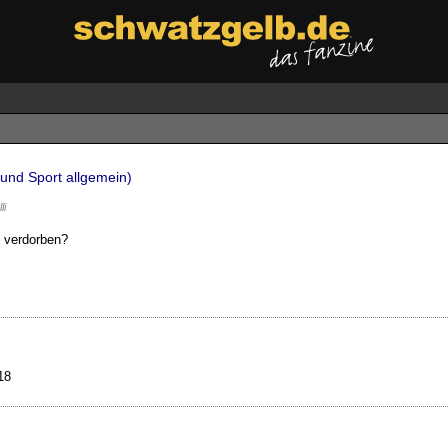
 und Sport allgemein)
li
lt verdorben?
18