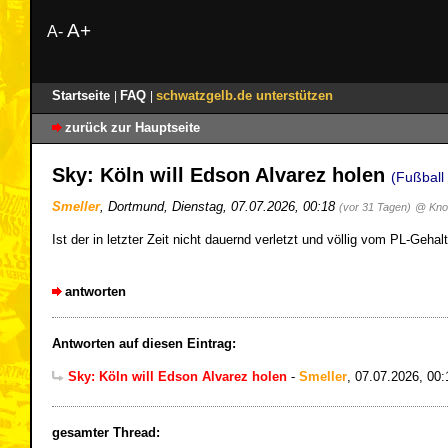
A+
A-
Startseite
FAQ
schwatzgelb.de unterstützen
|
|
zurück zur Hauptseite
Sky: Köln will Edson Alvarez holen
(Fußball
Smeller
,
Dortmund
,
Dienstag, 07.07.2026, 00:18
(vor 31 Tagen)
@ Knol
Ist der in letzter Zeit nicht dauernd verletzt und völlig vom PL-Geha
antworten
Antworten auf diesen Eintrag:
Sky: Köln will Edson Alvarez holen
-
Smeller
,
07.07.2026, 00:
gesamter Thread: