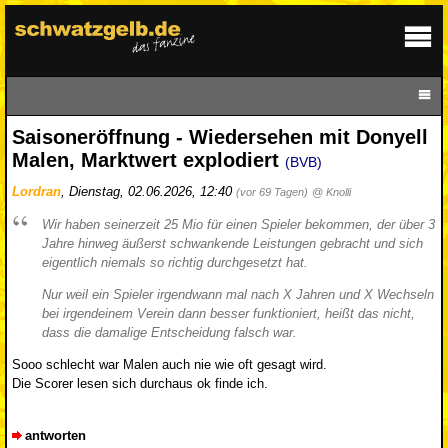
Saisoneröffnung - Wiedersehen mit Donyell
Malen, Marktwert explodiert
(BVB)
Lordran
,
Dienstag, 02.06.2026, 12:40
(vor 69 Tagen)
@ Knolli
Wir haben seinerzeit 25 Mio für einen Spieler bekommen, der über 3
Jahre hinweg äußerst schwankende Leistungen gebracht und sich
eigentlich niemals so richtig durchgesetzt hat.
Nur weil ein Spieler irgendwann mal nach X Jahren und X Wechseln
bei irgendeinem Verein dann besser funktioniert, heißt das nicht,
dass die damalige Entscheidung falsch war.
Sooo schlecht war Malen auch nie wie oft gesagt wird.
Die Scorer lesen sich durchaus ok finde ich.
antworten