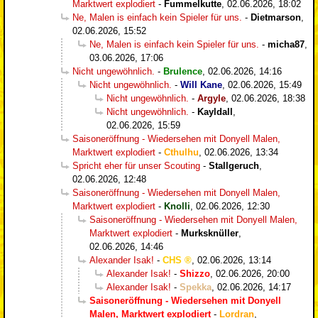
Marktwert explodiert
-
Fummelkutte
,
02.06.2026, 18:02
Ne, Malen is einfach kein Spieler für uns.
-
Dietmarson
,
02.06.2026, 15:52
Ne, Malen is einfach kein Spieler für uns.
-
micha87
,
03.06.2026, 17:06
Nicht ungewöhnlich.
-
Brulence
,
02.06.2026, 14:16
Nicht ungewöhnlich.
-
Will Kane
,
02.06.2026, 15:49
Nicht ungewöhnlich.
-
Argyle
,
02.06.2026, 18:38
Nicht ungewöhnlich.
-
Kayldall
,
02.06.2026, 15:59
Saisoneröffnung - Wiedersehen mit Donyell Malen,
Marktwert explodiert
-
Cthulhu
,
02.06.2026, 13:34
Spricht eher für unser Scouting
-
Stallgeruch
,
02.06.2026, 12:48
Saisoneröffnung - Wiedersehen mit Donyell Malen,
Marktwert explodiert
-
Knolli
,
02.06.2026, 12:30
Saisoneröffnung - Wiedersehen mit Donyell Malen,
Marktwert explodiert
-
Murksknüller
,
02.06.2026, 14:46
Alexander Isak!
-
CHS
,
02.06.2026, 13:14
Alexander Isak!
-
Shizzo
,
02.06.2026, 20:00
Alexander Isak!
-
Spekka
,
02.06.2026, 14:17
Saisoneröffnung - Wiedersehen mit Donyell
Malen, Marktwert explodiert
-
Lordran
,