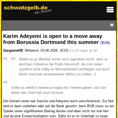
Karim Adeyemi is open to a move away
from Borussia Dortmund this summer
(BVB)
Gargamel09
,
Mittwoch, 03.06.2026, 10:03
(vor 66 Tagen)
@ VM
Wobei es ja offenbar immer noch irgendwie reicht, dass er
durchaus Interesse bei Klubs hervorruft, die zum einen
sportlich nicht völlig im Niemandsland rumhängen und auch
bereit sind eine nennenswerte Ablöse zu zahlen :-)
Sollte es wirklich Interesse englischer Vereine geben, sitzt bei
denen das Geld halt auch lockerer.
Die können einen wie Sancho und Adeyemi auch verschmerzen. Zur Not
wird er dann verliehen oder auf die Bank gesetzt, beim BVB muss so ein
Spieler einen signifikanten Beitrag leisten und eben nicht nur mal hier
und da eine Einwechseloption sein. Dafür ist er im Unterhalt zu teuer.