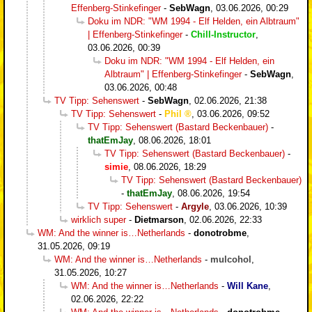
Effenberg-Stinkefinger
-
SebWagn
,
03.06.2026, 00:29
Doku im NDR: "WM 1994 - Elf Helden, ein Albtraum"
| Effenberg-Stinkefinger
-
Chill-Instructor
,
03.06.2026, 00:39
Doku im NDR: "WM 1994 - Elf Helden, ein
Albtraum" | Effenberg-Stinkefinger
-
SebWagn
,
03.06.2026, 00:48
TV Tipp: Sehenswert
-
SebWagn
,
02.06.2026, 21:38
TV Tipp: Sehenswert
-
Phil
,
03.06.2026, 09:52
TV Tipp: Sehenswert (Bastard Beckenbauer)
-
thatEmJay
,
08.06.2026, 18:01
TV Tipp: Sehenswert (Bastard Beckenbauer)
-
simie
,
08.06.2026, 18:29
TV Tipp: Sehenswert (Bastard Beckenbauer)
-
thatEmJay
,
08.06.2026, 19:54
TV Tipp: Sehenswert
-
Argyle
,
03.06.2026, 10:39
wirklich super
-
Dietmarson
,
02.06.2026, 22:33
WM: And the winner is…Netherlands
-
donotrobme
,
31.05.2026, 09:19
WM: And the winner is…Netherlands
-
mulcohol
,
31.05.2026, 10:27
WM: And the winner is…Netherlands
-
Will Kane
,
02.06.2026, 22:22