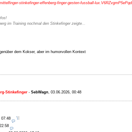
mittelfinger-stinkefinger-effenberg-finger-gesten-fussball-lux.V6RZvgmP5e
nfos!
erg im Training nochmal den Stinkefinger zeigte...
gegenüber dem Kokser, aber im humorvollen Kontext
rg-Stinkefinger
-
SebWagn
,
03.06.2026, 00:48
, 07:48
22:58