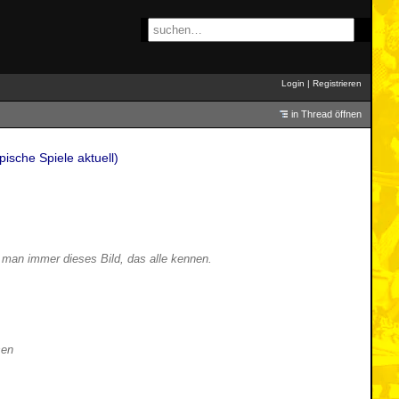
Login
|
Registrieren
in Thread öffnen
ische Spiele aktuell)
 man immer dieses Bild, das alle kennen.
sen