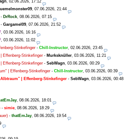
agn
,
02.06.2026, 17:12
ruemelmonster09
,
07.06.2026, 21:44
-
DrRock
,
08.06.2026, 07:15
-
Gargamel09
,
07.06.2026, 21:52
F
,
03.06.2026, 16:16
F
,
03.06.2026, 11:02
enberg-Stinkefinger
-
Chill-Instructor
,
02.06.2026, 23:45
 Effenberg-Stinkefinger
-
Murksknüller
,
03.06.2026, 11:21
 Effenberg-Stinkefinger
-
SebWagn
,
03.06.2026, 00:29
m" | Effenberg-Stinkefinger
-
Chill-Instructor
,
03.06.2026, 00:39
Albtraum" | Effenberg-Stinkefinger
-
SebWagn
,
03.06.2026, 00:48
hatEmJay
,
08.06.2026, 18:01
)
-
simie
,
08.06.2026, 18:29
uer)
-
thatEmJay
,
08.06.2026, 19:54
9
026, 09:19