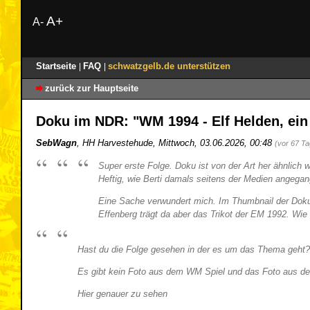
A+
A-
Startseite
FAQ
schwatzgelb.de unterstützen
|
|
zurück zur Hauptseite
Doku im NDR: "WM 1994 - Elf Helden, ein
SebWagn
,
HH Harvestehude
,
Mittwoch, 03.06.2026, 00:48
(vor 67 T
Super erste Folge. Doku ist von der Art her ähnlich 
Heftig, wie Berti damals seitens der Medien angegan
Eine Sache verwundert mich. Im Thumbnail der Doku 
Effenberg trägt da aber das Trikot der EM 1992. Wie
Hast du die Folge gesehen in der es um das Thema geht? 
Es gibt kein Foto aus dem WM Spiel und das Foto aus dem
Hier genauer zu sehen