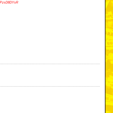
PqdPzsD8DYsR