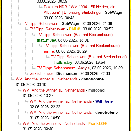
03.06.2026, 00:39
Doku im NDR: "WM 1994 - Elf Helden, ein
Albtraum" | Effenberg-Stinkefinger
-
SebWagn
,
03.06.2026, 00:48
TV Tipp: Sehenswert
-
SebWagn
,
02.06.2026, 21:38
TV Tipp: Sehenswert
-
Phil
,
03.06.2026, 09:52
TV Tipp: Sehenswert (Bastard Beckenbauer)
-
thatEmJay
,
08.06.2026, 18:01
TV Tipp: Sehenswert (Bastard Beckenbauer)
-
simie
,
08.06.2026, 18:29
TV Tipp: Sehenswert (Bastard Beckenbauer)
-
thatEmJay
,
08.06.2026, 19:54
TV Tipp: Sehenswert
-
Argyle
,
03.06.2026, 10:39
wirklich super
-
Dietmarson
,
02.06.2026, 22:33
WM: And the winner is…Netherlands
-
donotrobme
,
31.05.2026, 09:19
WM: And the winner is…Netherlands
-
mulcohol
,
31.05.2026, 10:27
WM: And the winner is…Netherlands
-
Will Kane
,
02.06.2026, 22:22
WM: And the winner is…Netherlands
-
donotrobme
,
31.05.2026, 10:56
WM: And the winner is…Netherlands
-
Frank1299
,
31.05.2026, 09:40