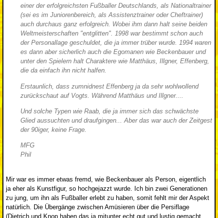
einer der erfolgreichsten Fußballer Deutschlands, als Nationaltrainer
(sei es im Juniorenbereich, als Assistenztrainer oder Cheftrainer)
auch durchaus ganz erfolgreich. Wobei ihm dann halt seine beiden
Weltmeisterschaften "entglitten". 1998 war bestimmt schon auch
der Personallage geschuldet, die ja immer trüber wurde. 1994 waren
es dann aber sicherlich auch die Egomanen wie Beckenbauer und
unter den Spielern halt Charaktere wie Matthäus, Illgner, Effenberg,
die da einfach ihn nicht halfen.
Erstaunlich, dass zumnidnest Effenberg ja da sehr wohlwollend
zurückschaut auf Vogts. Während Matthäus und Illgner....
Und solche Typen wie Raab, die ja immer sich das schwächste
Glied aussuchten und draufgingen... Aber das war auch der Zeitgest
der 90iger, keine Frage.
MFG
Phil
Mir war es immer etwas fremd, wie Beckenbauer als Person, eigentlich
ja eher als Kunstfigur, so hochgejazzt wurde. Ich bin zwei Generationen
zu jung, um ihn als Fußballer erlebt zu haben, somit fehlt mir der Aspekt
natürlich. Die Übergänge zwischen Amüsieren über die Persiflage
(Dietrich und Knop haben das ja mitunter echt gut und lustig gemacht,