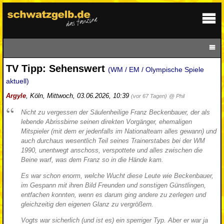
TV Tipp: Sehenswert
(WM / EM / Olympische Spiele
aktuell)
Argyle
,
Köln
,
Mittwoch, 03.06.2026, 10:39
(vor 67 Tagen)
@ Phil
Nicht zu vergessen der Säulenheilige Franz Beckenbauer, der als
lebende Abrissbirne seinen direkten Vorgänger, ehemaligen
Mitspieler (mit dem er jedenfalls im Nationalteam alles gewann) und
auch durchaus wesentlich Teil seines Trainerstabes bei der WM
1990, unentwegt anschoss, verspottete und alles zwischen die
Beine warf, was dem Franz so in die Hände kam.
Es war schon enorm, welche Wucht diese Leute wie Beckenbauer,
im Gespann mit ihren Bild Freunden und sonstigen Günstlingen,
entfachen konnten, wenn es darum ging andere zu zerlegen und
gleichzeitig den eigenen Glanz zu vergrößern.
Vogts war sicherlich (und ist es) ein sperriger Typ. Aber er war ja