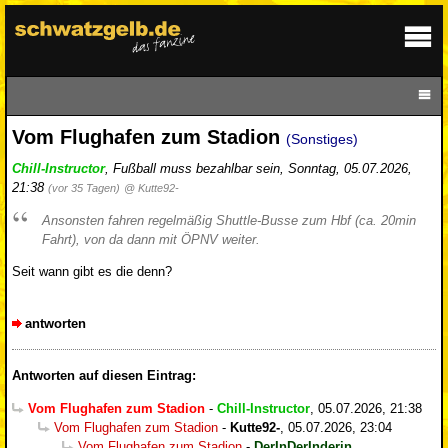
Vom Flughafen zum Stadion
(Sonstiges)
Chill-Instructor
,
Fußball muss bezahlbar sein
,
Sonntag, 05.07.2026,
21:38
(vor 35 Tagen)
@ Kutte92-
Ansonsten fahren regelmäßig Shuttle-Busse zum Hbf (ca. 20min
Fahrt), von da dann mit ÖPNV weiter.
Seit wann gibt es die denn?
antworten
Antworten auf diesen Eintrag:
Vom Flughafen zum Stadion
-
Chill-Instructor
,
05.07.2026, 21:38
Vom Flughafen zum Stadion
-
Kutte92-
,
05.07.2026, 23:04
Vom Flughafen zum Stadion
-
DerInDerInderin
,