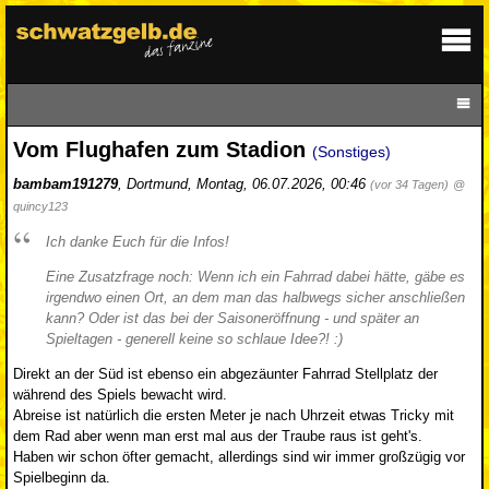
Vom Flughafen zum Stadion
(Sonstiges)
bambam191279
,
Dortmund
,
Montag, 06.07.2026, 00:46
(vor 34 Tagen)
@
quincy123
Ich danke Euch für die Infos!
Eine Zusatzfrage noch: Wenn ich ein Fahrrad dabei hätte, gäbe es
irgendwo einen Ort, an dem man das halbwegs sicher anschließen
kann? Oder ist das bei der Saisoneröffnung - und später an
Spieltagen - generell keine so schlaue Idee?! :)
Direkt an der Süd ist ebenso ein abgezäunter Fahrrad Stellplatz der
während des Spiels bewacht wird.
Abreise ist natürlich die ersten Meter je nach Uhrzeit etwas Tricky mit
dem Rad aber wenn man erst mal aus der Traube raus ist geht's.
Haben wir schon öfter gemacht, allerdings sind wir immer großzügig vor
Spielbeginn da.