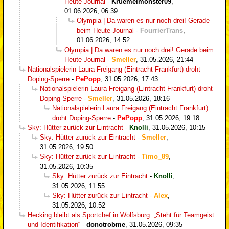
Heute-Journal
-
Kruemelmonster09
,
01.06.2026, 06:39
Olympia | Da waren es nur noch drei! Gerade
beim Heute-Journal
-
FourrierTrans
,
01.06.2026, 14:52
Olympia | Da waren es nur noch drei! Gerade beim
Heute-Journal
-
Smeller
,
31.05.2026, 21:44
Nationalspielerin Laura Freigang (Eintracht Frankfurt) droht
Doping-Sperre
-
PePopp
,
31.05.2026, 17:43
Nationalspielerin Laura Freigang (Eintracht Frankfurt) droht
Doping-Sperre
-
Smeller
,
31.05.2026, 18:16
Nationalspielerin Laura Freigang (Eintracht Frankfurt)
droht Doping-Sperre
-
PePopp
,
31.05.2026, 19:18
Sky: Hütter zurück zur Eintracht
-
Knolli
,
31.05.2026, 10:15
Sky: Hütter zurück zur Eintracht
-
Smeller
,
31.05.2026, 19:50
Sky: Hütter zurück zur Eintracht
-
Timo_89
,
31.05.2026, 10:35
Sky: Hütter zurück zur Eintracht
-
Knolli
,
31.05.2026, 11:55
Sky: Hütter zurück zur Eintracht
-
Alex
,
31.05.2026, 10:52
Hecking bleibt als Sportchef in Wolfsburg: „Steht für Teamgeist
und Identifikation“
-
donotrobme
,
31.05.2026, 09:35