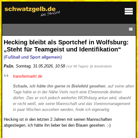
Hecking bleibt als Sportchef in Wolfsburg:
„Steht für Teamgeist und Identifikation“
(Fußball und Sport allgemein)
Pa1n
,
Sonntag, 31.05.2026, 10:58
(vor 68 Tagen)
@ donotrobme
transfermarkt.de
Schade, ich hätte ihn gerne in Bielefeld gesehen
, auf seine alten
Tage hätte er in der Nähe Verls noch eine Ehrenrunde drehen
dürfen. Das er sich jedoch weiterhin WOlfsburg antun wird, obwohl
er nicht weiß, wie seine Mannschaft und das Vereinsmanagement
in paar Wochen aussehen werden, finde ich eigenartig.
Hecking ist in den letzten 2 Jahren mit seinen Mannschaften
abgestiegen, ich hätte ihn lieber bei den Blauen gesehen. ;-)