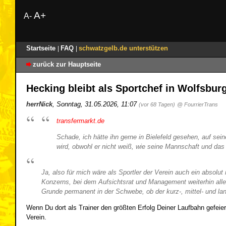
A+
A-
Startseite
FAQ
schwatzgelb.de unterstützen
|
|
zurück zur Hauptseite
Hecking bleibt als Sportchef in Wolfsburg
herrNick
,
Sonntag, 31.05.2026, 11:07
(vor 68 Tagen)
@ FourrierTrans
transfermarkt.de
Schade, ich hätte ihn gerne in Bielefeld gesehen, auf sei
wird, obwohl er nicht weiß, wie seine Mannschaft und da
Ja, also für mich wäre als Sportler der Verein auch ein absolut
Konzerns, bei dem Aufsichtsrat und Management weiterhin alle
Grunde permanent in der Schwebe, ob der kurz-, mittel- und lan
Wenn Du dort als Trainer den größten Erfolg Deiner Laufbahn gefeier
Verein.