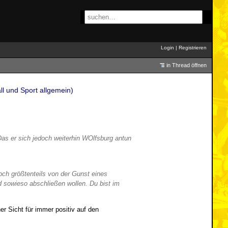
Login
|
Registrieren
in Thread öffnen
ll und Sport allgemein)
 Das er sich jedoch weiterhin WOlfsburg antun
doch größtenteils von der Gunst eines
 sowieso abschließen wollen. Du bist im
er Sicht für immer positiv auf den