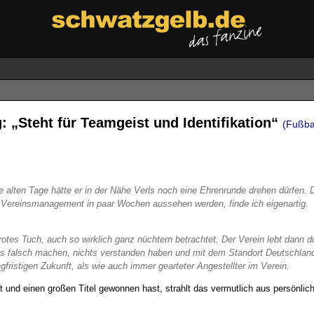
: „Steht für Teamgeist und Identifikation“
(Fußba
ne alten Tage hätte er in der Nähe Verls noch eine Ehrenrunde drehen dürfen.
s Vereinsmanagement in paar Wochen aussehen werden, finde ich eigenartig.
 rotes Tuch, auch so wirklich ganz nüchtern betrachtet. Der Verein lebt dann 
s falsch machen, nichts verstanden haben und mit dem Standort Deutschland
gfristigen Zukunft, als wie auch immer gearteter Angestellter im Verein.
t und einen großen Titel gewonnen hast, strahlt das vermutlich aus persönlich