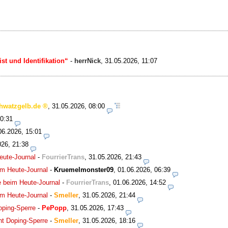
st und Identifikation“
-
herrNick
,
31.05.2026, 11:07
hwatzgelb.de
,
31.05.2026, 08:00
20:31
06.2026, 15:01
026, 21:38
eute-Journal
-
FourrierTrans
,
31.05.2026, 21:43
im Heute-Journal
-
Kruemelmonster09
,
01.06.2026, 06:39
e beim Heute-Journal
-
FourrierTrans
,
01.06.2026, 14:52
im Heute-Journal
-
Smeller
,
31.05.2026, 21:44
Doping-Sperre
-
PePopp
,
31.05.2026, 17:43
oht Doping-Sperre
-
Smeller
,
31.05.2026, 18:16