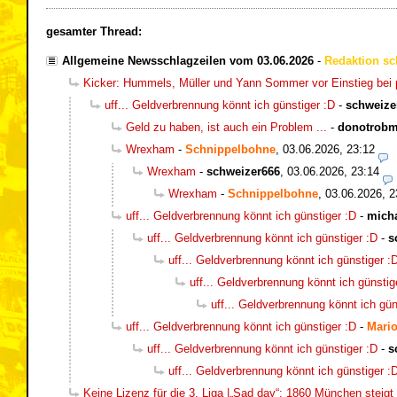
gesamter Thread:
Allgemeine Newsschlagzeilen vom 03.06.2026
-
Redaktion sc
Kicker: Hummels, Müller und Yann Sommer vor Einstieg bei p
uff... Geldverbrennung könnt ich günstiger :D
-
schweize
Geld zu haben, ist auch ein Problem ...
-
donotrob
Wrexham
-
Schnippelbohne
,
03.06.2026, 23:12
Wrexham
-
schweizer666
,
03.06.2026, 23:14
Wrexham
-
Schnippelbohne
,
03.06.2026, 2
uff... Geldverbrennung könnt ich günstiger :D
-
mich
uff... Geldverbrennung könnt ich günstiger :D
-
s
uff... Geldverbrennung könnt ich günstiger :
uff... Geldverbrennung könnt ich günstig
uff... Geldverbrennung könnt ich gün
uff... Geldverbrennung könnt ich günstiger :D
-
Mario
uff... Geldverbrennung könnt ich günstiger :D
-
s
uff... Geldverbrennung könnt ich günstiger :
Keine Lizenz für die 3. Liga |„Sad day“: 1860 München steigt 