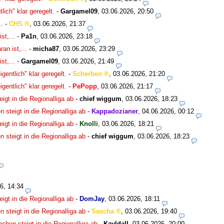
lich" klar geregelt.
-
Gargamel09
,
03.06.2026, 20:50
..
-
CHS
,
03.06.2026, 21:37
st,...
-
Pa1n
,
03.06.2026, 23:18
an ist,...
-
micha87
,
03.06.2026, 23:29
st,...
-
Gargamel09
,
03.06.2026, 21:49
igentlich" klar geregelt.
-
Scherben
,
03.06.2026, 21:20
igentlich" klar geregelt.
-
PePopp
,
03.06.2026, 21:17
igt in die Regionalliga ab
-
chief wiggum
,
03.06.2026, 18:23
 steigt in die Regionalliga ab
-
Kappadozianer
,
04.06.2026, 00:12
igt in die Regionalliga ab
-
Knolli
,
03.06.2026, 18:21
 steigt in die Regionalliga ab
-
chief wiggum
,
03.06.2026, 18:23
6, 14:34
igt in die Regionalliga ab
-
DomJay
,
03.06.2026, 18:11
 steigt in die Regionalliga ab
-
Sascha
,
03.06.2026, 19:40
chen steigt in die Regionalliga ab
-
Kayldall
,
03.06.2026, 20:00