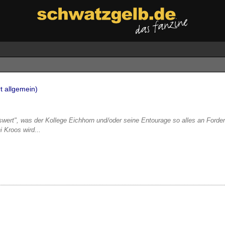
t allgemein)
rt", was der Kollege Eichhorn und/oder seine Entourage so alles an Forderun
 Kroos wird...