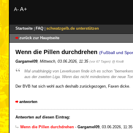
A+
A-
Startseite
FAQ
schwatzgelb.de unterstützen
|
|
zurück zur Hauptseite
Wenn die Pillen durchdrehen
(Fußball und Spor
Gargamel09
,
Mittwoch, 03.06.2026, 11:35
(vor 67 Tagen)
@ Knolli
Mal unabhängig von Leverkusen finde ich es schon "bemerkenswe
aus der zweiten Liga. Wenn das nicht mindestens der neue Toni
Der BVB hat sich wohl auch deshalb zurückgezogen, Faxen dicke.
antworten
Antworten auf diesen Eintrag:
Wenn die Pillen durchdrehen
-
Gargamel09
,
03.06.2026, 11:35