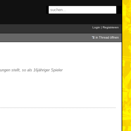
Login
|
Registrieren
in Thread öffnen
gen stellt, so als 16jähriger Spieler