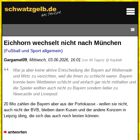
Eichhorn wechselt nicht nach München
(Fußball und Sport allgemein)
Gargamel09
,
Mittwoch, 03.06.2026, 16:01
(vor 68 Tagen)
@ Kayldall
War ja aber keine aktive Entscheidung der Bayern auf Woltemade
und Wirtz zu verzichten, weil die ihnen zu schlecht waren. Bayern
konnte beim Wettbieten schlicht und einfach gar nicht mithalten und
die Spieler wollten auch nicht zu Bayern sondern lieber zu
Newcastle und Liverpool.
20 Mio zahlen die Bayern aber aus der Portokasse - wollen sie nicht,
auch nicht der BVB, bleiben dann Kusen und der andere Konzern in
Leipzig übrig, die sich das auch noch leisten können.
antworten