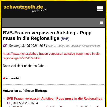
BVB-Frauen verpassen Aufstieg - Popp
muss in die Regionalliga
(BVB)
CF
,
Sonntag, 31.05.2026, 16:54
(vor 69 Tagen)
@ Redaktion schwatzgelb.de
https://www.kicker.de/bvb-frauen-verpassen-aufstieg-popp-muss-in-die-
regionalliga-1222511/artikel
Dann vielleicht nächstes Jahr...
antworten
Antworten auf diesen Eintrag:
BVB-Frauen verpassen Aufstieg - Popp muss in die Regionalliga
-
CF
,
31.05.2026, 16:54