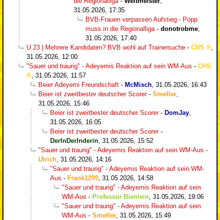
die Regionalliga
-
Weltmeister
,
31.05.2026, 17:35
BVB-Frauen verpassen Aufstieg - Popp
muss in die Regionalliga
-
donotrobme
,
31.05.2026, 17:40
U 23 | Mehrere Kandidaten? BVB wohl auf Trainersuche
-
CHS
,
31.05.2026, 12:00
"Sauer und traurig" - Adeyemis Reaktion auf sein WM-Aus
-
CHS
,
31.05.2026, 11:57
Beier Adeyemi Freundschaft
-
McMisch
,
31.05.2026, 16:43
Beier ist zweitbester deutscher Scorer
-
Smeller
,
31.05.2026, 15:46
Beier ist zweitbester deutscher Scorer
-
DomJay
,
31.05.2026, 16:05
Beier ist zweitbester deutscher Scorer
-
DerInDerInderin
,
31.05.2026, 15:52
"Sauer und traurig" - Adeyemis Reaktion auf sein WM-Aus
-
Ulrich
,
31.05.2026, 14:16
"Sauer und traurig" - Adeyemis Reaktion auf sein WM-
Aus
-
Frank1299
,
31.05.2026, 14:58
"Sauer und traurig" - Adeyemis Reaktion auf sein
WM-Aus
-
Professor Bienlein
,
31.05.2026, 19:06
"Sauer und traurig" - Adeyemis Reaktion auf sein
WM-Aus
-
Smeller
,
31.05.2026, 15:49