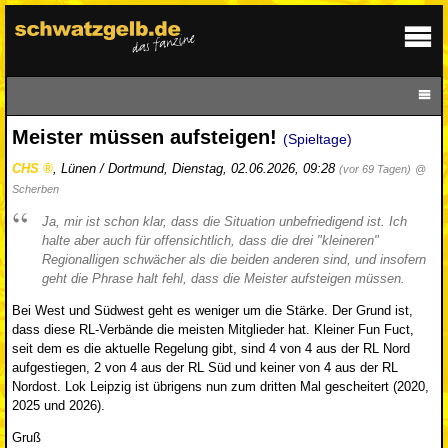
Meister müssen aufsteigen!
(Spieltage)
CHS
,
Lünen / Dortmund
,
Dienstag, 02.06.2026, 09:28
(vor 69 Tagen)
@
Scherben
Ja, mir ist schon klar, dass die Situation unbefriedigend ist. Ich
halte aber auch für offensichtlich, dass die drei "kleineren"
Regionalligen schwächer als die beiden anderen sind, und insofern
geht die Phrase halt fehl, dass die Meister aufsteigen müssen.
Bei West und Südwest geht es weniger um die Stärke. Der Grund ist,
dass diese RL-Verbände die meisten Mitglieder hat. Kleiner Fun Fuct,
seit dem es die aktuelle Regelung gibt, sind 4 von 4 aus der RL Nord
aufgestiegen, 2 von 4 aus der RL Süd und keiner von 4 aus der RL
Nordost. Lok Leipzig ist übrigens nun zum dritten Mal gescheitert (2020,
2025 und 2026).
Gruß