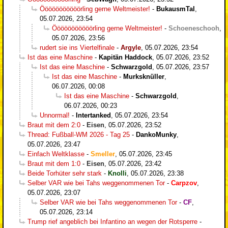
Ööööööööööörling gerne Weltmeister!
-
BukausmTal
,
05.07.2026, 23:54
Ööööööööööörling gerne Weltmeister!
-
Schoeneschooh
,
05.07.2026, 23:56
rudert sie ins Viertelfinale
-
Argyle
,
05.07.2026, 23:54
Ist das eine Maschine
-
Kapitän Haddock
,
05.07.2026, 23:52
Ist das eine Maschine
-
Schwarzgold
,
05.07.2026, 23:57
Ist das eine Maschine
-
Murksknüller
,
06.07.2026, 00:08
Ist das eine Maschine
-
Schwarzgold
,
06.07.2026, 00:23
Unnormal!
-
Intertanked
,
05.07.2026, 23:54
Braut mit dem 2:0
-
Eisen
,
05.07.2026, 23:52
Thread: Fußball-WM 2026 - Tag 25
-
DankoMunky
,
05.07.2026, 23:47
Einfach Weltklasse
-
Smeller
,
05.07.2026, 23:45
Braut mit dem 1:0
-
Eisen
,
05.07.2026, 23:42
Beide Torhüter sehr stark
-
Knolli
,
05.07.2026, 23:38
Selber VAR wie bei Tahs weggenommenen Tor
-
Carpzov
,
05.07.2026, 23:07
Selber VAR wie bei Tahs weggenommenen Tor
-
CF
,
05.07.2026, 23:14
Trump rief angeblich bei Infantino an wegen der Rotsperre
-