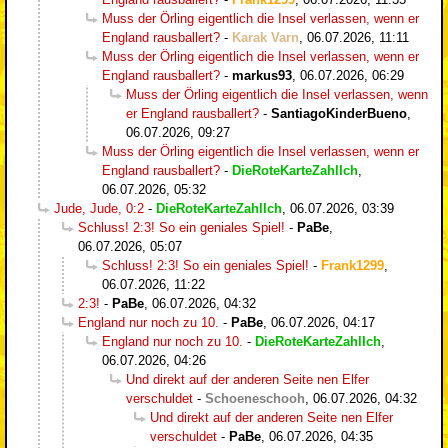
Muss der Örling eigentlich die Insel verlassen, wenn er
England rausballert?
-
Karak Varn
,
06.07.2026, 11:11
Muss der Örling eigentlich die Insel verlassen, wenn er
England rausballert?
-
markus93
,
06.07.2026, 06:29
Muss der Örling eigentlich die Insel verlassen, wenn
er England rausballert?
-
SantiagoKinderBueno
,
06.07.2026, 09:27
Muss der Örling eigentlich die Insel verlassen, wenn er
England rausballert?
-
DieRoteKarteZahlIch
,
06.07.2026, 05:32
Jude, Jude, 0:2
-
DieRoteKarteZahlIch
,
06.07.2026, 03:39
Schluss! 2:3! So ein geniales Spiel!
-
PaBe
,
06.07.2026, 05:07
Schluss! 2:3! So ein geniales Spiel!
-
Frank1299
,
06.07.2026, 11:22
2:3!
-
PaBe
,
06.07.2026, 04:32
England nur noch zu 10.
-
PaBe
,
06.07.2026, 04:17
England nur noch zu 10.
-
DieRoteKarteZahlIch
,
06.07.2026, 04:26
Und direkt auf der anderen Seite nen Elfer
verschuldet
-
Schoeneschooh
,
06.07.2026, 04:32
Und direkt auf der anderen Seite nen Elfer
verschuldet
-
PaBe
,
06.07.2026, 04:35