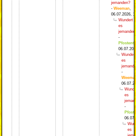
jemanden?
-
Weeman
,
06.07.2026, 1
Wundert
es
jemanden
-
Pfostentr
06.07.202
Wundert
es
jemand
-
Weema
06.07.2
Wunde
es
jeman
-
Pfoste
06.07.
Wund
es
jema