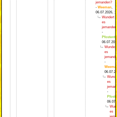
jemanden?
-
Weeman
,
06.07.2026, 1
Wundert
es
jemanden
-
Pfostentr
06.07.202
Wundert
es
jemand
-
Weema
06.07.2
Wunde
es
jeman
-
Pfoste
06.07.
Wund
es
jema