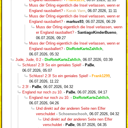
Muss der Örling eigentlich die Insel verlassen, wenn er
England rausballert?
-
Karak Varn
,
06.07.2026, 11:11
Muss der Örling eigentlich die Insel verlassen, wenn er
England rausballert?
-
markus93
,
06.07.2026, 06:29
Muss der Örling eigentlich die Insel verlassen, wenn
er England rausballert?
-
SantiagoKinderBueno
,
06.07.2026, 09:27
Muss der Örling eigentlich die Insel verlassen, wenn er
England rausballert?
-
DieRoteKarteZahlIch
,
06.07.2026, 05:32
Jude, Jude, 0:2
-
DieRoteKarteZahlIch
,
06.07.2026, 03:39
Schluss! 2:3! So ein geniales Spiel!
-
PaBe
,
06.07.2026, 05:07
Schluss! 2:3! So ein geniales Spiel!
-
Frank1299
,
06.07.2026, 11:22
2:3!
-
PaBe
,
06.07.2026, 04:32
England nur noch zu 10.
-
PaBe
,
06.07.2026, 04:17
England nur noch zu 10.
-
DieRoteKarteZahlIch
,
06.07.2026, 04:26
Und direkt auf der anderen Seite nen Elfer
verschuldet
-
Schoeneschooh
,
06.07.2026, 04:32
Und direkt auf der anderen Seite nen Elfer
verschuldet
-
PaBe
,
06.07.2026, 04:35