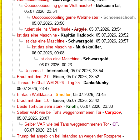
Ööööööööööörling gerne Weltmeister!
-
BukausmTal
,
05.07.2026, 23:54
Ööööööööööörling gerne Weltmeister!
-
Schoeneschooh
,
05.07.2026, 23:56
rudert sie ins Viertelfinale
-
Argyle
,
05.07.2026, 23:54
Ist das eine Maschine
-
Kapitän Haddock
,
05.07.2026, 23:52
Ist das eine Maschine
-
Schwarzgold
,
05.07.2026, 23:57
Ist das eine Maschine
-
Murksknüller
,
06.07.2026, 00:08
Ist das eine Maschine
-
Schwarzgold
,
06.07.2026, 00:23
Unnormal!
-
Intertanked
,
05.07.2026, 23:54
Braut mit dem 2:0
-
Eisen
,
05.07.2026, 23:52
Thread: Fußball-WM 2026 - Tag 25
-
DankoMunky
,
05.07.2026, 23:47
Einfach Weltklasse
-
Smeller
,
05.07.2026, 23:45
Braut mit dem 1:0
-
Eisen
,
05.07.2026, 23:42
Beide Torhüter sehr stark
-
Knolli
,
05.07.2026, 23:38
Selber VAR wie bei Tahs weggenommenen Tor
-
Carpzov
,
05.07.2026, 23:07
Selber VAR wie bei Tahs weggenommenen Tor
-
CF
,
05.07.2026, 23:14
Trump rief angeblich bei Infantino an wegen der Rotsperre
-