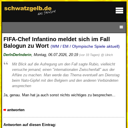
FIFA-Chef Infantino meldet sich im Fall
Balogun zu Wort
(WM / EM / Olympische Spiele aktuell)
DerInDerInderin
,
Montag, 06.07.2026, 20:19
(vor 33 Tagen)
@ Ulrich
Mit Blick auf die Aufregung um den Fall sagte Rubio, vielleicht
versuche jemand, einen "internationalen Zwischenfall" aus der
Affäre zu machen. Man werde das Thema eventuell am Dienstag
beim Nato-Gipfel mit den Belgiern und den anderen Verbündeten
ansprechen
Ja, genau. Man hat ja auch sonst nichts wichtiges zu besprechen...
antworten
Antworten auf diesen Eintrag: