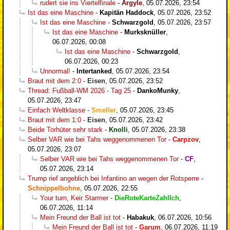
rudert sie ins Viertelfinale
-
Argyle
,
05.07.2026, 23:54
Ist das eine Maschine
-
Kapitän Haddock
,
05.07.2026, 23:52
Ist das eine Maschine
-
Schwarzgold
,
05.07.2026, 23:57
Ist das eine Maschine
-
Murksknüller
,
06.07.2026, 00:08
Ist das eine Maschine
-
Schwarzgold
,
06.07.2026, 00:23
Unnormal!
-
Intertanked
,
05.07.2026, 23:54
Braut mit dem 2:0
-
Eisen
,
05.07.2026, 23:52
Thread: Fußball-WM 2026 - Tag 25
-
DankoMunky
,
05.07.2026, 23:47
Einfach Weltklasse
-
Smeller
,
05.07.2026, 23:45
Braut mit dem 1:0
-
Eisen
,
05.07.2026, 23:42
Beide Torhüter sehr stark
-
Knolli
,
05.07.2026, 23:38
Selber VAR wie bei Tahs weggenommenen Tor
-
Carpzov
,
05.07.2026, 23:07
Selber VAR wie bei Tahs weggenommenen Tor
-
CF
,
05.07.2026, 23:14
Trump rief angeblich bei Infantino an wegen der Rotsperre
-
Schnippelbohne
,
05.07.2026, 22:55
Your turn, Keir Starmer
-
DieRoteKarteZahlIch
,
06.07.2026, 11:14
Mein Freund der Ball ist tot
-
Habakuk
,
06.07.2026, 10:56
Mein Freund der Ball ist tot
-
Garum
,
06.07.2026, 11:19