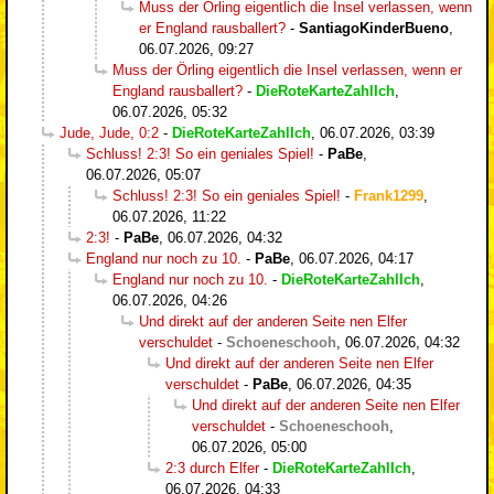
Muss der Örling eigentlich die Insel verlassen, wenn
er England rausballert?
-
SantiagoKinderBueno
,
06.07.2026, 09:27
Muss der Örling eigentlich die Insel verlassen, wenn er
England rausballert?
-
DieRoteKarteZahlIch
,
06.07.2026, 05:32
Jude, Jude, 0:2
-
DieRoteKarteZahlIch
,
06.07.2026, 03:39
Schluss! 2:3! So ein geniales Spiel!
-
PaBe
,
06.07.2026, 05:07
Schluss! 2:3! So ein geniales Spiel!
-
Frank1299
,
06.07.2026, 11:22
2:3!
-
PaBe
,
06.07.2026, 04:32
England nur noch zu 10.
-
PaBe
,
06.07.2026, 04:17
England nur noch zu 10.
-
DieRoteKarteZahlIch
,
06.07.2026, 04:26
Und direkt auf der anderen Seite nen Elfer
verschuldet
-
Schoeneschooh
,
06.07.2026, 04:32
Und direkt auf der anderen Seite nen Elfer
verschuldet
-
PaBe
,
06.07.2026, 04:35
Und direkt auf der anderen Seite nen Elfer
verschuldet
-
Schoeneschooh
,
06.07.2026, 05:00
2:3 durch Elfer
-
DieRoteKarteZahlIch
,
06.07.2026, 04:33