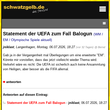
Statement der UEFA zum Fall Balogun
(WM /
EM / Olympische Spiele aktuell)
jniklast
,
Langenhagen
,
Montag, 06.07.2026, 18:27
(vor 32 Tagen)
@ Bernd
Gab ja in der Vergangenheit mal Überlegungen um eine erweiterte "EM".
Könnte mir vorstellen, dass das jetzt vielleicht wieder Thema wird.
Verkehrt wäre es nicht. Die UEFA ist sicherlich auch keine Ansammlung
von Heiligen, aber besser als die FIFA allemal.
antworten
Antworten auf diesen Eintrag:
Statement der UEFA zum Fall Balogun
-
jniklast
,
06.07.2026, 18:27