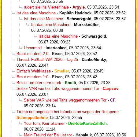
05.07.2026, 23:56
rudert sie ins Viertelfinale
-
Argyle
,
05.07.2026, 23:54
Ist das eine Maschine
-
Kapitän Haddock
,
05.07.2026, 23:52
Ist das eine Maschine
-
Schwarzgold
,
05.07.2026, 23:57
Ist das eine Maschine
-
Murksknüller
,
06.07.2026, 00:08
Ist das eine Maschine
-
Schwarzgold
,
06.07.2026, 00:23
Unnormal!
-
Intertanked
,
05.07.2026, 23:54
Braut mit dem 2:0
-
Eisen
,
05.07.2026, 23:52
Thread: Fußball-WM 2026 - Tag 25
-
DankoMunky
,
05.07.2026, 23:47
Einfach Weltklasse
-
Smeller
,
05.07.2026, 23:45
Braut mit dem 1:0
-
Eisen
,
05.07.2026, 23:42
Beide Torhüter sehr stark
-
Knolli
,
05.07.2026, 23:38
Selber VAR wie bei Tahs weggenommenen Tor
-
Carpzov
,
05.07.2026, 23:07
Selber VAR wie bei Tahs weggenommenen Tor
-
CF
,
05.07.2026, 23:14
Trump rief angeblich bei Infantino an wegen der Rotsperre
-
Schnippelbohne
,
05.07.2026, 22:55
Your turn, Keir Starmer
-
DieRoteKarteZahlIch
,
06.07.2026, 11:14
Mein Freund der Ball ist tot
-
Habakuk
,
06.07.2026, 10:56