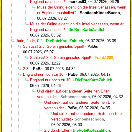
England rausballert?
-
markus93
,
06.07.2026, 06:29
Muss der Örling eigentlich die Insel verlassen, wenn
er England rausballert?
-
SantiagoKinderBueno
,
06.07.2026, 09:27
Muss der Örling eigentlich die Insel verlassen, wenn er
England rausballert?
-
DieRoteKarteZahlIch
,
06.07.2026, 05:32
Jude, Jude, 0:2
-
DieRoteKarteZahlIch
,
06.07.2026, 03:39
Schluss! 2:3! So ein geniales Spiel!
-
PaBe
,
06.07.2026, 05:07
Schluss! 2:3! So ein geniales Spiel!
-
Frank1299
,
06.07.2026, 11:22
2:3!
-
PaBe
,
06.07.2026, 04:32
England nur noch zu 10.
-
PaBe
,
06.07.2026, 04:17
England nur noch zu 10.
-
DieRoteKarteZahlIch
,
06.07.2026, 04:26
Und direkt auf der anderen Seite nen Elfer
verschuldet
-
Schoeneschooh
,
06.07.2026, 04:32
Und direkt auf der anderen Seite nen Elfer
verschuldet
-
PaBe
,
06.07.2026, 04:35
Und direkt auf der anderen Seite nen Elfer
verschuldet
-
Schoeneschooh
,
06.07.2026, 05:00
2:3 durch Elfer
-
DieRoteKarteZahlIch
,