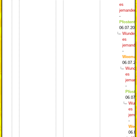
es
jemanden
-
Pfostentr
06.07.202
Wundert
es
jemand
-
Weema
06.07.2
Wunde
es
jeman
-
Pfoste
06.07.
Wund
es
jema
-
Wee
06.0