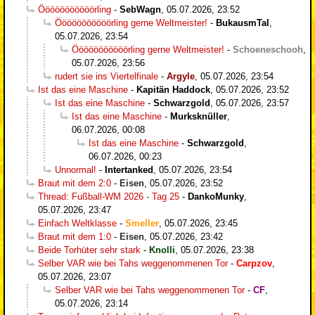
Ööööööööööörling
-
SebWagn
,
05.07.2026, 23:52
Ööööööööööörling gerne Weltmeister!
-
BukausmTal
,
05.07.2026, 23:54
Ööööööööööörling gerne Weltmeister!
-
Schoeneschooh
,
05.07.2026, 23:56
rudert sie ins Viertelfinale
-
Argyle
,
05.07.2026, 23:54
Ist das eine Maschine
-
Kapitän Haddock
,
05.07.2026, 23:52
Ist das eine Maschine
-
Schwarzgold
,
05.07.2026, 23:57
Ist das eine Maschine
-
Murksknüller
,
06.07.2026, 00:08
Ist das eine Maschine
-
Schwarzgold
,
06.07.2026, 00:23
Unnormal!
-
Intertanked
,
05.07.2026, 23:54
Braut mit dem 2:0
-
Eisen
,
05.07.2026, 23:52
Thread: Fußball-WM 2026 - Tag 25
-
DankoMunky
,
05.07.2026, 23:47
Einfach Weltklasse
-
Smeller
,
05.07.2026, 23:45
Braut mit dem 1:0
-
Eisen
,
05.07.2026, 23:42
Beide Torhüter sehr stark
-
Knolli
,
05.07.2026, 23:38
Selber VAR wie bei Tahs weggenommenen Tor
-
Carpzov
,
05.07.2026, 23:07
Selber VAR wie bei Tahs weggenommenen Tor
-
CF
,
05.07.2026, 23:14