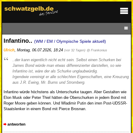
Infantino..
(WM / EM / Olympische Spiele aktuell)
Ulrich
,
Montag, 06.07.2026, 18:24
(vor 32 Tagen)
@ Frankonius
..der kann eigentlich nicht echt sein. Selbst einen Schurken bei
James Bond würde man etwas differenzierter darstellen, so wie
Infantino ist, wäre der als Schurke unglaubwürdig.
Irgendwie vereinigt er alle schlechten Eigenschaften, eine Kreuzung
aus J.R. Ewing, Mr. Burns und Stromberg.
Infantino würde höchstens als Unterschurke taugen. Aber Gestalten wie
Elon Musk oder Peter Thiel hätten die Oberschurken in jedem Bond mit
Roger Moore geben können. Und Wladimir Putin den irren Post-UDSSR-
Staatslenker in einem Bond mit Pierce Brosnan.
antworten