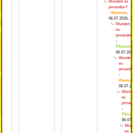
Wundert es
jemanden?
-
Weeman
,
06.07.2026, 1
Wundert
es
jemanden
-
Pfostentr
06.07.202
Wundert
es
jemand
-
Weema
06.07.2
Wunde
es
jeman
-
Pfoste
06.07.
Wund
es