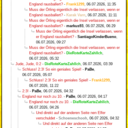
England rausballert?
-
Frank1299
,
06.07.2026, 11:35
Muss der Örling eigentlich die Insel verlassen, wenn er
England rausballert?
-
Karak Varn
,
06.07.2026, 11:11
Muss der Örling eigentlich die Insel verlassen, wenn er
England rausballert?
-
markus93
,
06.07.2026, 06:29
Muss der Örling eigentlich die Insel verlassen, wenn
er England rausballert?
-
SantiagoKinderBueno
,
06.07.2026, 09:27
Muss der Örling eigentlich die Insel verlassen, wenn er
England rausballert?
-
DieRoteKarteZahlIch
,
06.07.2026, 05:32
Jude, Jude, 0:2
-
DieRoteKarteZahlIch
,
06.07.2026, 03:39
Schluss! 2:3! So ein geniales Spiel!
-
PaBe
,
06.07.2026, 05:07
Schluss! 2:3! So ein geniales Spiel!
-
Frank1299
,
06.07.2026, 11:22
2:3!
-
PaBe
,
06.07.2026, 04:32
England nur noch zu 10.
-
PaBe
,
06.07.2026, 04:17
England nur noch zu 10.
-
DieRoteKarteZahlIch
,
06.07.2026, 04:26
Und direkt auf der anderen Seite nen Elfer
verschuldet
-
Schoeneschooh
,
06.07.2026, 04:32
Und direkt auf der anderen Seite nen Elfer