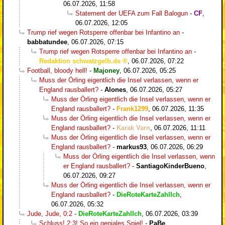
06.07.2026, 11:58
Statement der UEFA zum Fall Balogun
-
CF
,
06.07.2026, 12:05
Trump rief wegen Rotsperre offenbar bei Infantino an
-
babbatundee
,
06.07.2026, 07:15
Trump rief wegen Rotsperre offenbar bei Infantino an
-
Redaktion schwatzgelb.de
,
06.07.2026, 07:22
Football, bloody hell!
-
Majoney
,
06.07.2026, 05:25
Muss der Örling eigentlich die Insel verlassen, wenn er
England rausballert?
-
Alones
,
06.07.2026, 05:27
Muss der Örling eigentlich die Insel verlassen, wenn er
England rausballert?
-
Frank1299
,
06.07.2026, 11:35
Muss der Örling eigentlich die Insel verlassen, wenn er
England rausballert?
-
Karak Varn
,
06.07.2026, 11:11
Muss der Örling eigentlich die Insel verlassen, wenn er
England rausballert?
-
markus93
,
06.07.2026, 06:29
Muss der Örling eigentlich die Insel verlassen, wenn
er England rausballert?
-
SantiagoKinderBueno
,
06.07.2026, 09:27
Muss der Örling eigentlich die Insel verlassen, wenn er
England rausballert?
-
DieRoteKarteZahlIch
,
06.07.2026, 05:32
Jude, Jude, 0:2
-
DieRoteKarteZahlIch
,
06.07.2026, 03:39
Schluss! 2:3! So ein geniales Spiel!
-
PaBe
,