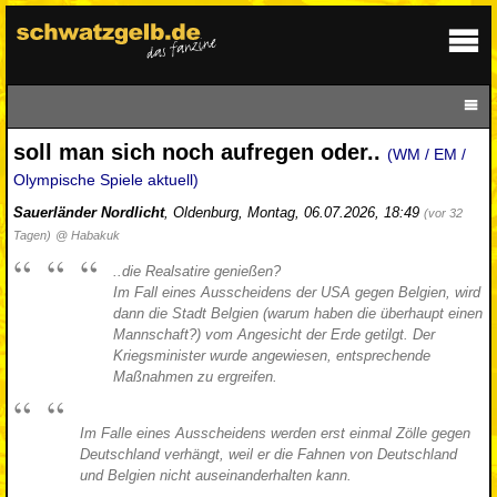
soll man sich noch aufregen oder..
(WM / EM /
Olympische Spiele aktuell)
Sauerländer Nordlicht
,
Oldenburg
,
Montag, 06.07.2026, 18:49
(vor 32
Tagen)
@ Habakuk
..die Realsatire genießen?
Im Fall eines Ausscheidens der USA gegen Belgien, wird
dann die Stadt Belgien (warum haben die überhaupt einen
Mannschaft?) vom Angesicht der Erde getilgt. Der
Kriegsminister wurde angewiesen, entsprechende
Maßnahmen zu ergreifen.
Im Falle eines Ausscheidens werden erst einmal Zölle gegen
Deutschland verhängt, weil er die Fahnen von Deutschland
und Belgien nicht auseinanderhalten kann.