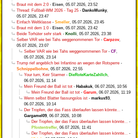
Braut mit dem 2:0
-
Eisen
,
05.07.2026, 23:52
Thread: Fußball-WM 2026 - Tag 25
-
DankoMunky
,
05.07.2026, 23:47
Einfach Weltklasse
-
Smeller
,
05.07.2026, 23:45
Braut mit dem 1:0
-
Eisen
,
05.07.2026, 23:42
Beide Torhüter sehr stark
-
Knolli
,
05.07.2026, 23:38
Selber VAR wie bei Tahs weggenommenen Tor
-
Carpzov
,
05.07.2026, 23:07
Selber VAR wie bei Tahs weggenommenen Tor
-
CF
,
05.07.2026, 23:14
Trump rief angeblich bei Infantino an wegen der Rotsperre
-
Schnippelbohne
,
05.07.2026, 22:55
Your turn, Keir Starmer
-
DieRoteKarteZahlIch
,
06.07.2026, 11:14
Mein Freund der Ball ist tot
-
Habakuk
,
06.07.2026, 10:56
Mein Freund der Ball ist tot
-
Garum
,
06.07.2026, 11:19
Wenn selbst Blatter fassungslos ist
-
markus93
,
06.07.2026, 10:14
Der Tropfen, der das Fass überlaufen lassen könnte...
-
Gargamel09
,
06.07.2026, 10:08
Der Tropfen, der das Fass überlaufen lassen könnte...
-
Pfostentreffer
,
06.07.2026, 11:41
Der Tropfen, der das Fass überlaufen lassen könnte...
-