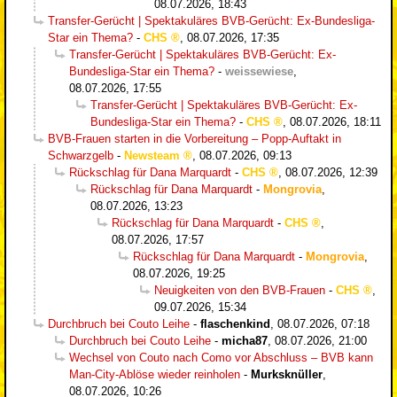
08.07.2026, 18:43
Transfer-Gerücht | Spektakuläres BVB-Gerücht: Ex-Bundesliga-
Star ein Thema?
-
CHS
,
08.07.2026, 17:35
Transfer-Gerücht | Spektakuläres BVB-Gerücht: Ex-
Bundesliga-Star ein Thema?
-
weissewiese
,
08.07.2026, 17:55
Transfer-Gerücht | Spektakuläres BVB-Gerücht: Ex-
Bundesliga-Star ein Thema?
-
CHS
,
08.07.2026, 18:11
BVB-Frauen starten in die Vorbereitung – Popp-Auftakt in
Schwarzgelb
-
Newsteam
,
08.07.2026, 09:13
Rückschlag für Dana Marquardt
-
CHS
,
08.07.2026, 12:39
Rückschlag für Dana Marquardt
-
Mongrovia
,
08.07.2026, 13:23
Rückschlag für Dana Marquardt
-
CHS
,
08.07.2026, 17:57
Rückschlag für Dana Marquardt
-
Mongrovia
,
08.07.2026, 19:25
Neuigkeiten von den BVB-Frauen
-
CHS
,
09.07.2026, 15:34
Durchbruch bei Couto Leihe
-
flaschenkind
,
08.07.2026, 07:18
Durchbruch bei Couto Leihe
-
micha87
,
08.07.2026, 21:00
Wechsel von Couto nach Como vor Abschluss – BVB kann
Man-City-Ablöse wieder reinholen
-
Murksknüller
,
08.07.2026, 10:26