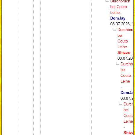
Durchbruch
bei Couto
Leihe
-
DomJay
,
08.07.2026, 1
Durchbru
bei
Couto
Leihe
-
Shizzo
,
08.07.202
Durchbr
bei
Couto
Leihe
-
DomJa
08.07.2
Durch
bei
Couto
Leihe
-
Shizz