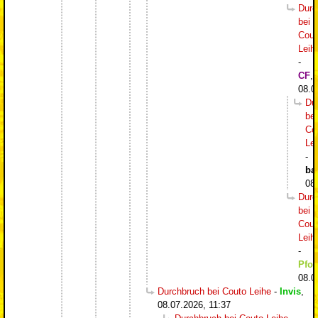
Durc
bei
Cout
Leih
-
CF
,
08.0
Du
bei
Co
Le
-
ba
08
Durc
bei
Cout
Leih
-
Pfos
08.0
Durchbruch bei Couto Leihe
-
Invis
,
08.07.2026, 11:37