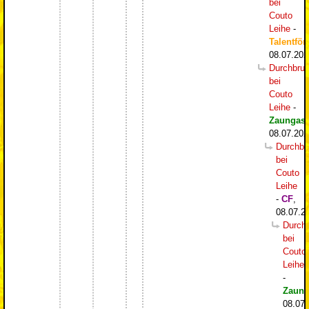
bei
Couto
Leihe
-
Talentför
08.07.202
Durchbru
bei
Couto
Leihe
-
Zaungast
08.07.202
Durchbr
bei
Couto
Leihe
-
CF
,
08.07.2
Durch
bei
Couto
Leihe
-
Zaung
08.07.