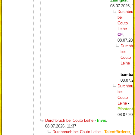
Zaungast
,
08.07.2026, 1
Durchbru
bei
Couto
Leihe
-
CF
,
08.07.202
Durchbr
bei
Couto
Leihe
-
bambam
08.07.2
Durchbru
bei
Couto
Leihe
-
Pfostentr
08.07.202
Durchbruch bei Couto Leihe
-
Invis
,
08.07.2026, 11:37
Durchbruch bei Couto Leihe
-
Talentförderer
,