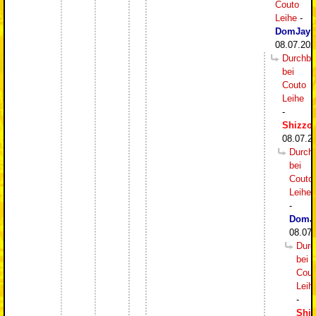
Couto
Leihe
-
DomJay
,
08.07.202
Durchbr
bei
Couto
Leihe
-
Shizzo
,
08.07.2
Durch
bei
Couto
Leihe
-
DomJ
08.07.
Durc
bei
Cout
Leih
-
Shi