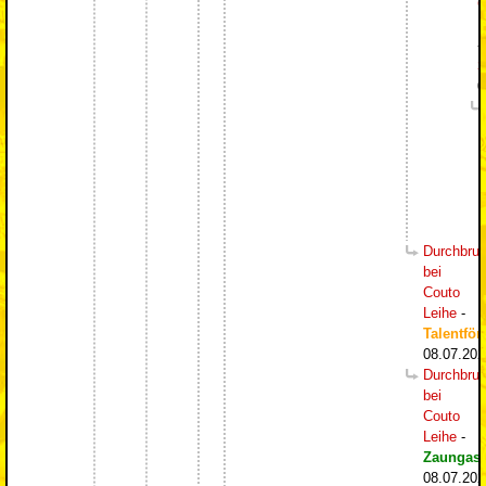
C
L
-
S
0
Durchbru
bei
Couto
Leihe
-
Talentför
08.07.202
Durchbru
bei
Couto
Leihe
-
Zaungast
08.07.202