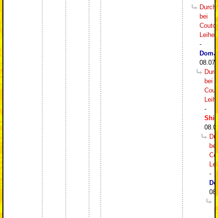
Durch
bei
Couto
Leihe
-
DomJ
08.07.
Durc
bei
Cout
Leih
-
Shi
08.0
Du
bei
Co
Le
-
Do
08
D
b