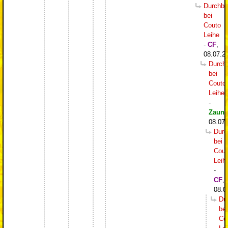
Durchbr
bei
Couto
Leihe
-
CF
,
08.07.2
Durch
bei
Couto
Leihe
-
Zaung
08.07.
Durc
bei
Cout
Leih
-
CF
,
08.0
Du
bei
Co