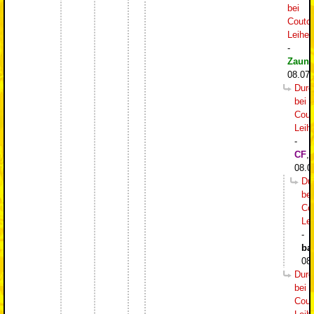
bei
Couto
Leihe
-
Zaung
08.07.
Durc
bei
Cout
Leih
-
CF
,
08.0
Du
bei
Co
Le
-
ba
08
Durc
bei
Cout