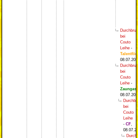
Durchbru
bei
Couto
Leihe
-
Talentför
08.07.202
Durchbru
bei
Couto
Leihe
-
Zaungast
08.07.202
Durchbr
bei
Couto
Leihe
-
CF
,
08.07.2
Durch