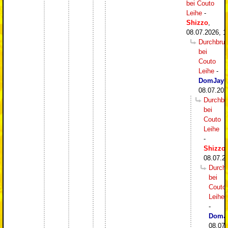
bei Couto
Leihe
-
Shizzo
,
08.07.2026, 1
Durchbru
bei
Couto
Leihe
-
DomJay
,
08.07.202
Durchbr
bei
Couto
Leihe
-
Shizzo
,
08.07.2
Durch
bei
Couto
Leihe
-
DomJ
08.07.