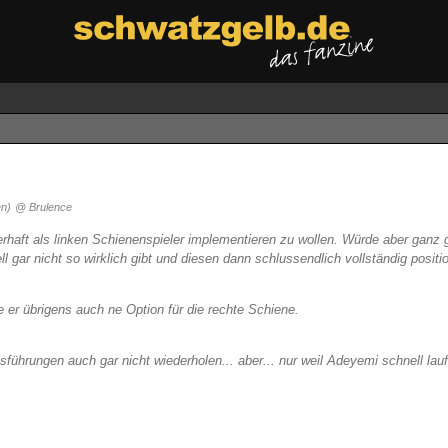
en)
@ Brulence
auerhaft als linken Schienenspieler implementieren zu wollen. Würde aber ga
l gar nicht so wirklich gibt und diesen dann schlussendlich vollständig positi
 er übrigens auch ne Option für die rechte Schiene.
ührungen auch gar nicht wiederholen... aber... nur weil Adeyemi schnell laufe