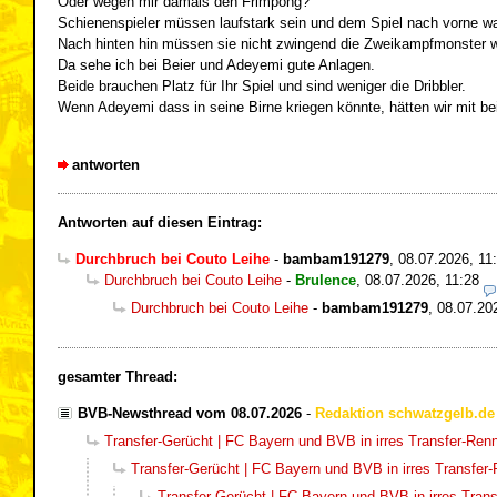
Oder wegen mir damals den Frimpong?
Schienenspieler müssen laufstark sein und dem Spiel nach vorne w
Nach hinten hin müssen sie nicht zwingend die Zweikampfmonster w
Da sehe ich bei Beier und Adeyemi gute Anlagen.
Beide brauchen Platz für Ihr Spiel und sind weniger die Dribbler.
Wenn Adeyemi dass in seine Birne kriegen könnte, hätten wir mit be
antworten
Antworten auf diesen Eintrag:
Durchbruch bei Couto Leihe
-
bambam191279
,
08.07.2026, 11
Durchbruch bei Couto Leihe
-
Brulence
,
08.07.2026, 11:28
Durchbruch bei Couto Leihe
-
bambam191279
,
08.07.20
gesamter Thread:
BVB-Newsthread vom 08.07.2026
-
Redaktion schwatzgelb.de
Transfer-Gerücht | FC Bayern und BVB in irres Transfer-Renn
Transfer-Gerücht | FC Bayern und BVB in irres Transfer-
Transfer-Gerücht | FC Bayern und BVB in irres Trans