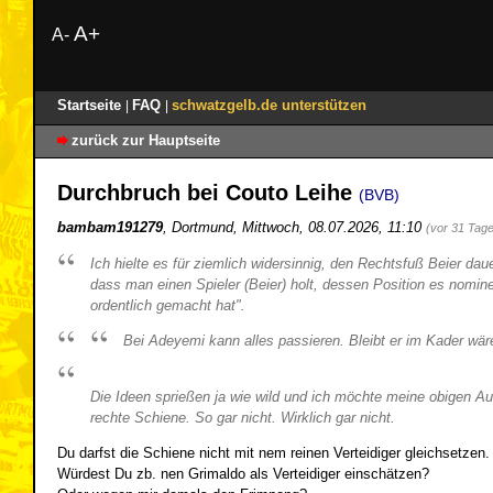
A+
A-
Startseite
FAQ
schwatzgelb.de unterstützen
|
|
zurück zur Hauptseite
Durchbruch bei Couto Leihe
(BVB)
bambam191279
,
Dortmund
,
Mittwoch, 08.07.2026, 11:10
(vor 31 Tag
Ich hielte es für ziemlich widersinnig, den Rechtsfuß Beier d
dass man einen Spieler (Beier) holt, dessen Position es nominel
ordentlich gemacht hat".
Bei Adeyemi kann alles passieren. Bleibt er im Kader wäre
Die Ideen sprießen ja wie wild und ich möchte meine obigen Ausf
rechte Schiene. So gar nicht. Wirklich gar nicht.
Du darfst die Schiene nicht mit nem reinen Verteidiger gleichsetzen.
Würdest Du zb. nen Grimaldo als Verteidiger einschätzen?