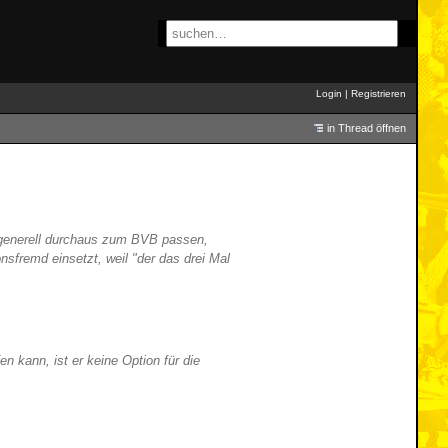
Login
|
Registrieren
in Thread öffnen
nz generell durchaus zum BVB passen,
onsfremd einsetzt, weil "der das drei Mal
n kann, ist er keine Option für die