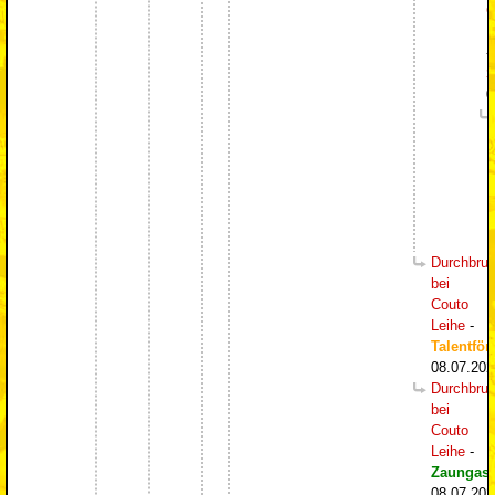
C
L
-
S
0
Durchbru
bei
Couto
Leihe
-
Talentför
08.07.202
Durchbru
bei
Couto
Leihe
-
Zaungast
08.07.202