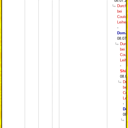
08.07.2
Durch
bei
Couto
Leihe
-
DomJ
08.07.
Durc
bei
Cout
Leih
-
Shi
08.0
Du
bei
Co
Le
-
Do
08
D
b