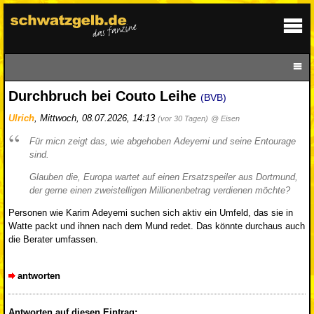
Durchbruch bei Couto Leihe
(BVB)
Ulrich
,
Mittwoch, 08.07.2026, 14:13
(vor 30 Tagen)
@ Eisen
Für micn zeigt das, wie abgehoben Adeyemi und seine Entourage
sind.
Glauben die, Europa wartet auf einen Ersatzspeiler aus Dortmund,
der gerne einen zweistelligen Millionenbetrag verdienen möchte?
Personen wie Karim Adeyemi suchen sich aktiv ein Umfeld, das sie in
Watte packt und ihnen nach dem Mund redet. Das könnte durchaus auch
die Berater umfassen.
antworten
Antworten auf diesen Eintrag: