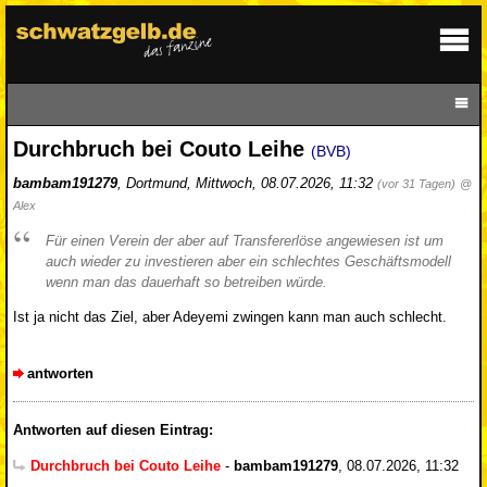
Durchbruch bei Couto Leihe
(BVB)
bambam191279
,
Dortmund
,
Mittwoch, 08.07.2026, 11:32
(vor 31 Tagen)
@
Alex
Für einen Verein der aber auf Transfererlöse angewiesen ist um
auch wieder zu investieren aber ein schlechtes Geschäftsmodell
wenn man das dauerhaft so betreiben würde.
Ist ja nicht das Ziel, aber Adeyemi zwingen kann man auch schlecht.
antworten
Antworten auf diesen Eintrag:
Durchbruch bei Couto Leihe
-
bambam191279
,
08.07.2026, 11:32