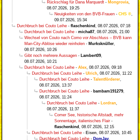
Rückschlag für Dana Marquardt
-
Mongrovia
,
08.07.2026, 19:25
Neuigkeiten von den BVB-Frauen
-
CHS
,
09.07.2026, 15:34
Durchbruch bei Couto Leihe
-
flaschenkind
,
08.07.2026, 07:18
Durchbruch bei Couto Leihe
-
micha87
,
08.07.2026, 21:00
Wechsel von Couto nach Como vor Abschluss – BVB kann
Man-City-Ablöse wieder reinholen
-
Murksknüller
,
08.07.2026, 10:26
Gibt noch mehrere Aussagen
-
Lambert09
,
08.07.2026, 10:21
Durchbruch bei Couto Leihe
-
Alex
,
08.07.2026, 09:18
Durchbruch bei Couto Leihe
-
Ulrich
,
08.07.2026, 11:22
Durchbruch bei Couto Leihe
-
Talentförderer
,
08.07.2026, 13:37
Durchbruch bei Couto Leihe
-
bambam191279
,
08.07.2026, 11:24
Durchbruch bei Couto Leihe
-
Lordran
,
08.07.2026, 11:37
Comer See, historische Altstadt, mehr
Sonnentage, italienisches Flair
-
flaschenkind
,
08.07.2026, 12:15
Durchbruch bei Couto Leihe
-
Eisen
,
08.07.2026, 10:45
Durchbruch bei Couto Leihe
-
DomJay
,