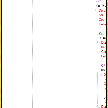
-
CF
,
08.07.2
Durch
bei
Couto
Leihe
-
Zaung
08.07.
Durc
bei
Cout
Leih
-
CF
,
08.0
Du
bei
Co
Le
-
ba
08
Durc