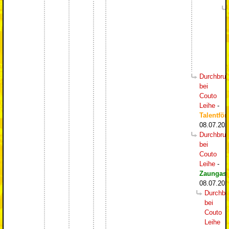
Durchbru
bei
Couto
Leihe
-
Talentför
08.07.202
Durchbru
bei
Couto
Leihe
-
Zaungast
08.07.202
Durchbr
bei
Couto
Leihe