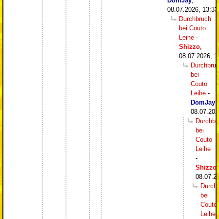
DomJay
,
08.07.2026, 13:33
Durchbruch
bei Couto
Leihe
-
Shizzo
,
08.07.2026, 1
Durchbru
bei
Couto
Leihe
-
DomJay
,
08.07.202
Durchbr
bei
Couto
Leihe
-
Shizzo
,
08.07.2
Durch
bei
Couto
Leihe