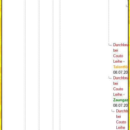
0
Durchbru
bei
Couto
Leihe
-
Talentför
08.07.202
Durchbru
bei
Couto
Leihe
-
Zaungast
08.07.202
Durchbr
bei
Couto
Leihe