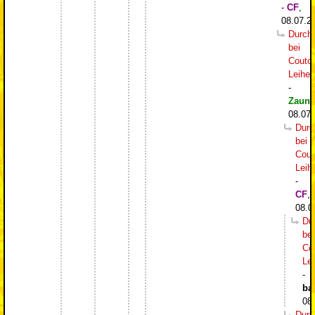
-
CF
,
08.07.2
Durch
bei
Couto
Leihe
-
Zaung
08.07.
Durc
bei
Cout
Leih
-
CF
,
08.0
Du
bei
Co
Le
-
ba
08
Durc