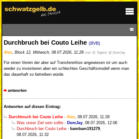
Durchbruch bei Couto Leihe
(BVB)
Alex
,
Block 12
,
Mittwoch, 08.07.2026, 11:28
(vor 31 Tagen)
@ DomJay
Für einen Verein der aber auf Transfererlöse angewiesen ist um auch
wieder zu investieren aber ein schlechtes Geschäftsmodell wenn man
das dauerhaft so betreiben würde.
antworten
Antworten auf diesen Eintrag:
Durchbruch bei Couto Leihe
-
Alex
,
08.07.2026, 11:28
Was unser Ziel sein sollte
-
DomJay
,
08.07.2026, 12:06
Durchbruch bei Couto Leihe
-
bambam191279
,
08.07.2026, 11:32