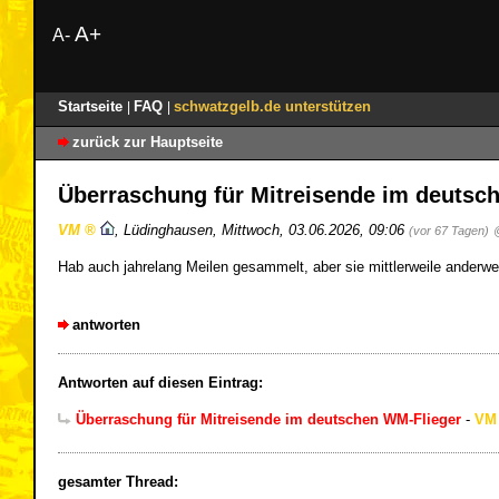
A+
A-
Startseite
FAQ
schwatzgelb.de unterstützen
|
|
zurück zur Hauptseite
Überraschung für Mitreisende im deutsc
VM
,
Lüdinghausen
,
Mittwoch, 03.06.2026, 09:06
(vor 67 Tagen)
Hab auch jahrelang Meilen gesammelt, aber sie mittlerweile anderwe
antworten
Antworten auf diesen Eintrag:
Überraschung für Mitreisende im deutschen WM-Flieger
-
VM
gesamter Thread: