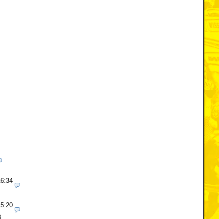
16:34
15:20
3