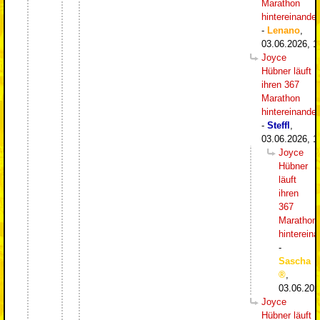
Marathon
hintereinander
-
Lenano
,
03.06.2026, 1
Joyce
Hübner läuft
ihren 367
Marathon
hintereinander
-
Steffl
,
03.06.2026, 1
Joyce
Hübner
läuft
ihren
367
Marathon
hintereina
-
Sascha
,
03.06.202
Joyce
Hübner läuft