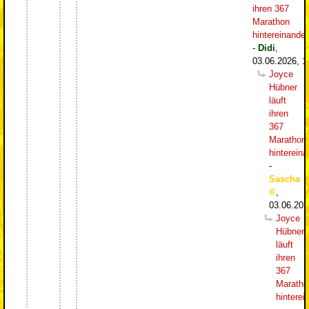
ihren 367
Marathon
hintereinander
-
Didi
,
03.06.2026, 1
Joyce
Hübner
läuft
ihren
367
Marathon
hintereina
-
Sascha
,
03.06.202
Joyce
Hübner
läuft
ihren
367
Maratho
hinterei