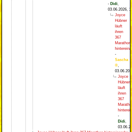
-
Didi
,
03.06.2026, 1
Joyce
Hübner
läuft
ihren
367
Marathon
hintereina
-
Sascha
,
03.06.202
Joyce
Hübner
läuft
ihren
367
Maratho
hinterei
-
Didi
,
03.06.2