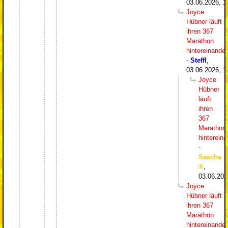
03.06.2026, 1
Joyce
Hübner läuft
ihren 367
Marathon
hintereinander
-
Steffl
,
03.06.2026, 1
Joyce
Hübner
läuft
ihren
367
Marathon
hintereina
-
Sascha
,
03.06.202
Joyce
Hübner läuft
ihren 367
Marathon
hintereinander