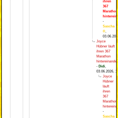
ihren
367
Marathon
hinterein
-
Sascha
,
03.06.202
Joyce
Hübner läuft
ihren 367
Marathon
hintereinander
-
Didi
,
03.06.2026, 1
Joyce
Hübner
läuft
ihren
367
Marathon
hintereina
-
Sascha