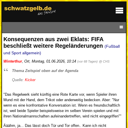
Konsequenzen aus zwei Eklats: FIFA
beschließt weitere Regeländerungen
(Fußball
und Sport allgemein)
Winterthur
,
Ort
,
Montag, 01.06.2026, 10:14
(vor 68 Tagen)
@ CHS
Thema Zeitspiel oben auf der Agenda
Quelle:
Kicker
"Das Regelwerk sieht künftig eine Rote Karte vor, wenn Spieler ihren
Mund mit der Hand, dem Trikot oder anderweitig bedecken. Aber: "Nur
wenn es eine konfrontative Konversation ist. Wenn es freundschaftlich
ist, weil beide Spieler beispielsweise im selben Verein spielen und mit
ihren Nationalmannschaften aufeinandertreffen, wird nicht eingegriffen""
Ääähm, ja... Das lässt doch Tür und Tor offen.. Kann ich nicht