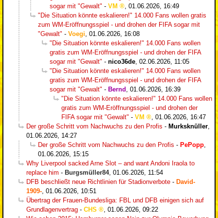
sogar mit "Gewalt"
-
VM
,
01.06.2026, 16:49
"Die Situation könnte eskalieren!" 14.000 Fans wollen gratis
zum WM-Eröffnungsspiel - und drohen der FIFA sogar mit
"Gewalt"
-
Voegi
,
01.06.2026, 16:08
"Die Situation könnte eskalieren!" 14.000 Fans wollen
gratis zum WM-Eröffnungsspiel - und drohen der FIFA
sogar mit "Gewalt"
-
nico36de
,
02.06.2026, 11:05
"Die Situation könnte eskalieren!" 14.000 Fans wollen
gratis zum WM-Eröffnungsspiel - und drohen der FIFA
sogar mit "Gewalt"
-
Bernd
,
01.06.2026, 16:39
"Die Situation könnte eskalieren!" 14.000 Fans wollen
gratis zum WM-Eröffnungsspiel - und drohen der
FIFA sogar mit "Gewalt"
-
VM
,
01.06.2026, 16:47
Der große Schritt vom Nachwuchs zu den Profis
-
Murksknüller
,
01.06.2026, 14:27
Der große Schritt vom Nachwuchs zu den Profis
-
PePopp
,
01.06.2026, 15:15
Why Liverpool sacked Arne Slot – and want Andoni Iraola to
replace him
-
Burgsmüller84
,
01.06.2026, 11:54
DFB beschließt neue Richtlinien für Stadionverbote
-
David-
1909-
,
01.06.2026, 10:51
Übertrag der Frauen-Bundesliga: FBL und DFB einigen sich auf
Grundlagenvertrag
-
CHS
,
01.06.2026, 09:22