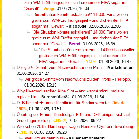
zum WM-Eröffnungsspiel - und drohen der FIFA sogar mit
"Gewalt"
-
Voegi
,
01.06.2026, 16:08
"Die Situation könnte eskalieren!" 14.000 Fans wollen
gratis zum WM-Eröffnungsspiel - und drohen der FIFA
sogar mit "Gewalt"
-
nico36de
,
02.06.2026, 11:05
"Die Situation könnte eskalieren!" 14.000 Fans wollen
gratis zum WM-Eröffnungsspiel - und drohen der FIFA
sogar mit "Gewalt"
-
Bernd
,
01.06.2026, 16:39
"Die Situation könnte eskalieren!" 14.000 Fans wollen
gratis zum WM-Eröffnungsspiel - und drohen der
FIFA sogar mit "Gewalt"
-
VM
,
01.06.2026, 16:47
Der große Schritt vom Nachwuchs zu den Profis
-
Murksknüller
,
01.06.2026, 14:27
Der große Schritt vom Nachwuchs zu den Profis
-
PePopp
,
01.06.2026, 15:15
Why Liverpool sacked Arne Slot – and want Andoni Iraola to
replace him
-
Burgsmüller84
,
01.06.2026, 11:54
DFB beschließt neue Richtlinien für Stadionverbote
-
David-
1909-
,
01.06.2026, 10:51
Übertrag der Frauen-Bundesliga: FBL und DFB einigen sich auf
Grundlagenvertrag
-
CHS
,
01.06.2026, 09:22
Wie schon 2015: Hamburger sagen Nein zur Olympia-Bewerbung
-
CHS
,
01.06.2026, 09:20
Wer wird es denn nun?
-
Kruemelmonster09
,