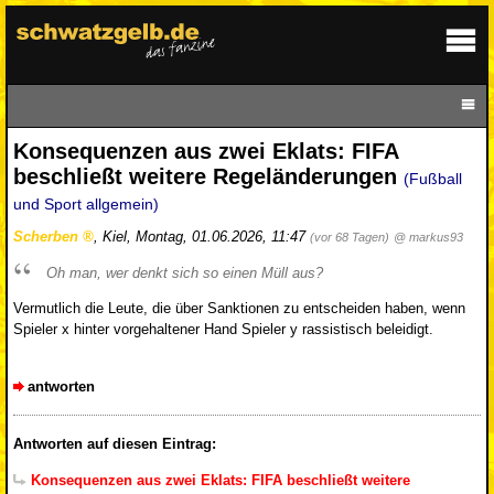
Konsequenzen aus zwei Eklats: FIFA
beschließt weitere Regeländerungen
(Fußball
und Sport allgemein)
Scherben
,
Kiel
,
Montag, 01.06.2026, 11:47
(vor 68 Tagen)
@ markus93
Oh man, wer denkt sich so einen Müll aus?
Vermutlich die Leute, die über Sanktionen zu entscheiden haben, wenn
Spieler x hinter vorgehaltener Hand Spieler y rassistisch beleidigt.
antworten
Antworten auf diesen Eintrag:
Konsequenzen aus zwei Eklats: FIFA beschließt weitere