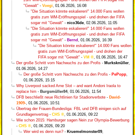
"Gewalt"
-
Voegi
,
01.06.2026, 16:08
"Die Situation könnte eskalieren!" 14.000 Fans wollen
gratis zum WM-Eröffnungsspiel - und drohen der FIFA
sogar mit "Gewalt"
-
nico36de
,
02.06.2026, 11:05
"Die Situation könnte eskalieren!" 14.000 Fans wollen
gratis zum WM-Eröffnungsspiel - und drohen der FIFA
sogar mit "Gewalt"
-
Bernd
,
01.06.2026, 16:39
"Die Situation könnte eskalieren!" 14.000 Fans wollen
gratis zum WM-Eröffnungsspiel - und drohen der
FIFA sogar mit "Gewalt"
-
VM
,
01.06.2026, 16:47
Der große Schritt vom Nachwuchs zu den Profis
-
Murksknüller
,
01.06.2026, 14:27
Der große Schritt vom Nachwuchs zu den Profis
-
PePopp
,
01.06.2026, 15:15
Why Liverpool sacked Arne Slot – and want Andoni Iraola to
replace him
-
Burgsmüller84
,
01.06.2026, 11:54
DFB beschließt neue Richtlinien für Stadionverbote
-
David-
1909-
,
01.06.2026, 10:51
Übertrag der Frauen-Bundesliga: FBL und DFB einigen sich auf
Grundlagenvertrag
-
CHS
,
01.06.2026, 09:22
Wie schon 2015: Hamburger sagen Nein zur Olympia-Bewerbung
-
CHS
,
01.06.2026, 09:20
Wer wird es denn nun?
-
Kruemelmonster09
,