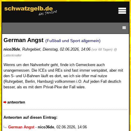
German Angst
(Fußball und Sport allgemein)
nico36de
,
Ruhrgebiet
,
Dienstag, 02.06.2026, 14:06
(vor 68 Tagen)
@
Lattenknaller
Wenns um den Nahverkehr geht, finde ich Gemeckere auch
unangemessen. Die ICEs und REs sind fast immer verspätet, aber mit
den S- und U-Bahnen läuft es dort, wo ich sie öfter mal nutze
(Ruhrgebiet, Berlin, Hamburg) vollkommen i.O. Auf jeden Fall deutlich
besser, als es mit dem Privat-Pkw der Fall wäre.
antworten
Antworten auf diesen Eintrag:
German Angst
-
nico36de
,
02.06.2026, 14:06