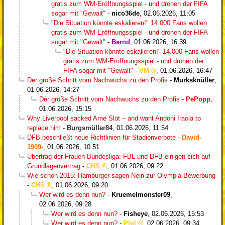
gratis zum WM-Eröffnungsspiel - und drohen der FIFA
sogar mit "Gewalt"
-
nico36de
,
02.06.2026, 11:05
"Die Situation könnte eskalieren!" 14.000 Fans wollen
gratis zum WM-Eröffnungsspiel - und drohen der FIFA
sogar mit "Gewalt"
-
Bernd
,
01.06.2026, 16:39
"Die Situation könnte eskalieren!" 14.000 Fans wollen
gratis zum WM-Eröffnungsspiel - und drohen der
FIFA sogar mit "Gewalt"
-
VM
,
01.06.2026, 16:47
Der große Schritt vom Nachwuchs zu den Profis
-
Murksknüller
,
01.06.2026, 14:27
Der große Schritt vom Nachwuchs zu den Profis
-
PePopp
,
01.06.2026, 15:15
Why Liverpool sacked Arne Slot – and want Andoni Iraola to
replace him
-
Burgsmüller84
,
01.06.2026, 11:54
DFB beschließt neue Richtlinien für Stadionverbote
-
David-
1909-
,
01.06.2026, 10:51
Übertrag der Frauen-Bundesliga: FBL und DFB einigen sich auf
Grundlagenvertrag
-
CHS
,
01.06.2026, 09:22
Wie schon 2015: Hamburger sagen Nein zur Olympia-Bewerbung
-
CHS
,
01.06.2026, 09:20
Wer wird es denn nun?
-
Kruemelmonster09
,
02.06.2026, 09:28
Wer wird es denn nun?
-
Fisheye
,
02.06.2026, 15:53
Wer wird es denn nun?
-
Phil
,
02.06.2026, 09:34