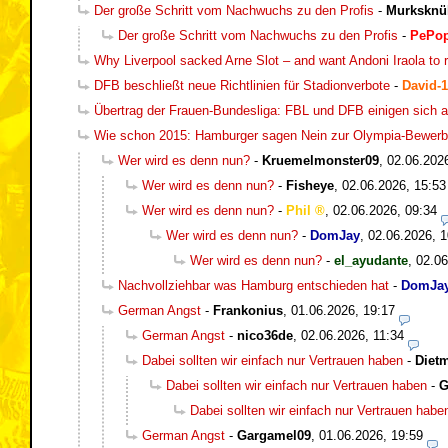
Der große Schritt vom Nachwuchs zu den Profis
-
Murksknül
Der große Schritt vom Nachwuchs zu den Profis
-
PePo
Why Liverpool sacked Arne Slot – and want Andoni Iraola to 
DFB beschließt neue Richtlinien für Stadionverbote
-
David-1
Übertrag der Frauen-Bundesliga: FBL und DFB einigen sich a
Wie schon 2015: Hamburger sagen Nein zur Olympia-Bewer
Wer wird es denn nun?
-
Kruemelmonster09
,
02.06.202
Wer wird es denn nun?
-
Fisheye
,
02.06.2026, 15:53
Wer wird es denn nun?
-
Phil
,
02.06.2026, 09:34
Wer wird es denn nun?
-
DomJay
,
02.06.2026, 1
Wer wird es denn nun?
-
el_ayudante
,
02.06
Nachvollziehbar was Hamburg entschieden hat
-
DomJa
German Angst
-
Frankonius
,
01.06.2026, 19:17
German Angst
-
nico36de
,
02.06.2026, 11:34
Dabei sollten wir einfach nur Vertrauen haben
-
Diet
Dabei sollten wir einfach nur Vertrauen haben
-
G
Dabei sollten wir einfach nur Vertrauen habe
German Angst
-
Gargamel09
,
01.06.2026, 19:59