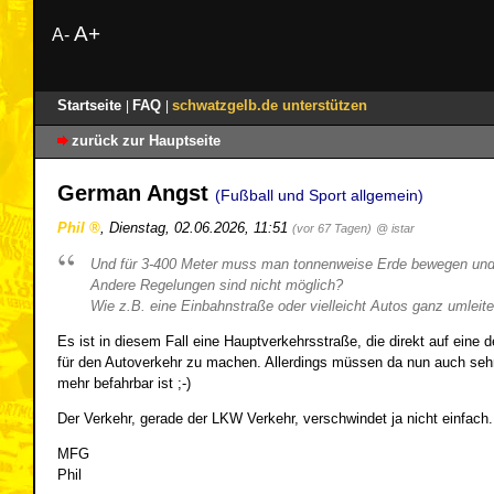
A+
A-
Startseite
FAQ
schwatzgelb.de unterstützen
|
|
zurück zur Hauptseite
German Angst
(Fußball und Sport allgemein)
Phil
,
Dienstag, 02.06.2026, 11:51
(vor 67 Tagen)
@ istar
Und für 3-400 Meter muss man tonnenweise Erde bewegen und
Andere Regelungen sind nicht möglich?
Wie z.B. eine Einbahnstraße oder vielleicht Autos ganz umleit
Es ist in diesem Fall eine Hauptverkehrsstraße, die direkt auf eine 
für den Autoverkehr zu machen. Allerdings müssen da nun auch sehr
mehr befahrbar ist ;-)
Der Verkehr, gerade der LKW Verkehr, verschwindet ja nicht einfach. 
MFG
Phil