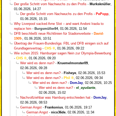
Der große Schritt vom Nachwuchs zu den Profis
-
Murksknüller
,
01.06.2026, 14:27
Der große Schritt vom Nachwuchs zu den Profis
-
PePopp
,
01.06.2026, 15:15
Why Liverpool sacked Arne Slot – and want Andoni Iraola to
replace him
-
Burgsmüller84
,
01.06.2026, 11:54
DFB beschließt neue Richtlinien für Stadionverbote
-
David-
1909-
,
01.06.2026, 10:51
Übertrag der Frauen-Bundesliga: FBL und DFB einigen sich auf
Grundlagenvertrag
-
CHS
,
01.06.2026, 09:22
Wie schon 2015: Hamburger sagen Nein zur Olympia-Bewerbung
-
CHS
,
01.06.2026, 09:20
Wer wird es denn nun?
-
Kruemelmonster09
,
02.06.2026, 09:28
Wer wird es denn nun?
-
Fisheye
,
02.06.2026, 15:53
Wer wird es denn nun?
-
Phil
,
02.06.2026, 09:34
Wer wird es denn nun?
-
DomJay
,
02.06.2026, 10:25
Wer wird es denn nun?
-
el_ayudante
,
02.06.2026, 15:02
Nachvollziehbar was Hamburg entschieden hat
-
DomJay
,
02.06.2026, 08:53
German Angst
-
Frankonius
,
01.06.2026, 19:17
German Angst
-
nico36de
,
02.06.2026, 11:34