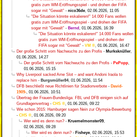
gratis zum WM-Eröffnungsspiel - und drohen der FIFA
sogar mit "Gewalt"
-
nico36de
,
02.06.2026, 11:05
"Die Situation könnte eskalieren!" 14.000 Fans wollen
gratis zum WM-Eröffnungsspiel - und drohen der FIFA
sogar mit "Gewalt"
-
Bernd
,
01.06.2026, 16:39
"Die Situation könnte eskalieren!" 14.000 Fans wollen
gratis zum WM-Eröffnungsspiel - und drohen der
FIFA sogar mit "Gewalt"
-
VM
,
01.06.2026, 16:47
Der große Schritt vom Nachwuchs zu den Profis
-
Murksknüller
,
01.06.2026, 14:27
Der große Schritt vom Nachwuchs zu den Profis
-
PePopp
,
01.06.2026, 15:15
Why Liverpool sacked Arne Slot – and want Andoni Iraola to
replace him
-
Burgsmüller84
,
01.06.2026, 11:54
DFB beschließt neue Richtlinien für Stadionverbote
-
David-
1909-
,
01.06.2026, 10:51
Übertrag der Frauen-Bundesliga: FBL und DFB einigen sich auf
Grundlagenvertrag
-
CHS
,
01.06.2026, 09:22
Wie schon 2015: Hamburger sagen Nein zur Olympia-Bewerbung
-
CHS
,
01.06.2026, 09:20
Wer wird es denn nun?
-
Kruemelmonster09
,
02.06.2026, 09:28
Wer wird es denn nun?
-
Fisheye
,
02.06.2026, 15:53