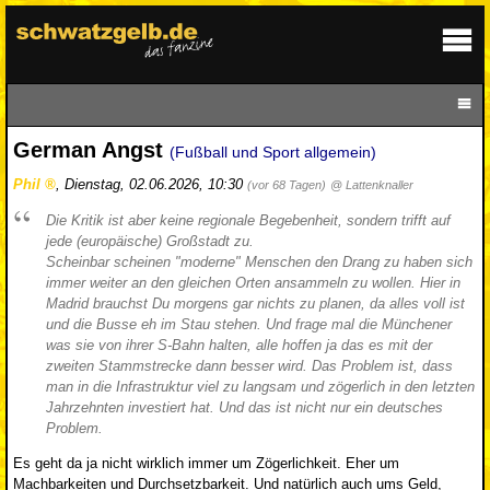
German Angst
(Fußball und Sport allgemein)
Phil
,
Dienstag, 02.06.2026, 10:30
(vor 68 Tagen)
@ Lattenknaller
Die Kritik ist aber keine regionale Begebenheit, sondern trifft auf
jede (europäische) Großstadt zu.
Scheinbar scheinen "moderne" Menschen den Drang zu haben sich
immer weiter an den gleichen Orten ansammeln zu wollen. Hier in
Madrid brauchst Du morgens gar nichts zu planen, da alles voll ist
und die Busse eh im Stau stehen. Und frage mal die Münchener
was sie von ihrer S-Bahn halten, alle hoffen ja das es mit der
zweiten Stammstrecke dann besser wird. Das Problem ist, dass
man in die Infrastruktur viel zu langsam und zögerlich in den letzten
Jahrzehnten investiert hat. Und das ist nicht nur ein deutsches
Problem.
Es geht da ja nicht wirklich immer um Zögerlichkeit. Eher um
Machbarkeiten und Durchsetzbarkeit. Und natürlich auch ums Geld,