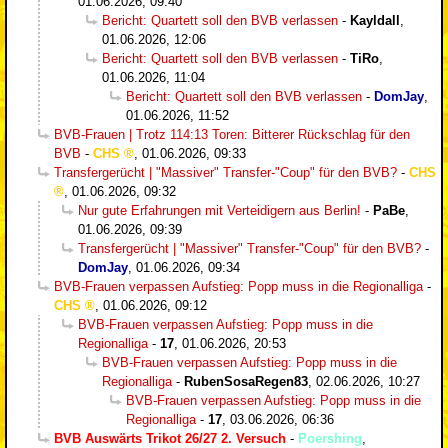
01.06.2026, 09:40
Bericht: Quartett soll den BVB verlassen
-
Kayldall
,
01.06.2026, 12:06
Bericht: Quartett soll den BVB verlassen
-
TiRo
,
01.06.2026, 11:04
Bericht: Quartett soll den BVB verlassen
-
DomJay
,
01.06.2026, 11:52
BVB-Frauen | Trotz 114:13 Toren: Bitterer Rückschlag für den
BVB
-
CHS
,
01.06.2026, 09:33
Transfergerücht | "Massiver" Transfer-"Coup" für den BVB?
-
CHS
,
01.06.2026, 09:32
Nur gute Erfahrungen mit Verteidigern aus Berlin!
-
PaBe
,
01.06.2026, 09:39
Transfergerücht | "Massiver" Transfer-"Coup" für den BVB?
-
DomJay
,
01.06.2026, 09:34
BVB-Frauen verpassen Aufstieg: Popp muss in die Regionalliga
-
CHS
,
01.06.2026, 09:12
BVB-Frauen verpassen Aufstieg: Popp muss in die
Regionalliga
-
17
,
01.06.2026, 20:53
BVB-Frauen verpassen Aufstieg: Popp muss in die
Regionalliga
-
RubenSosaRegen83
,
02.06.2026, 10:27
BVB-Frauen verpassen Aufstieg: Popp muss in die
Regionalliga
-
17
,
03.06.2026, 06:36
BVB Auswärts Trikot 26/27 2. Versuch
-
Poershing
,