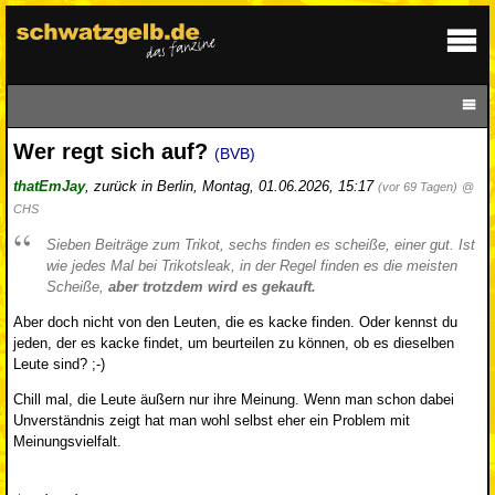
Wer regt sich auf?
(BVB)
thatEmJay
,
zurück in Berlin
,
Montag, 01.06.2026, 15:17
(vor 69 Tagen)
@
CHS
Sieben Beiträge zum Trikot, sechs finden es scheiße, einer gut. Ist
wie jedes Mal bei Trikotsleak, in der Regel finden es die meisten
Scheiße,
aber trotzdem wird es gekauft.
Aber doch nicht von den Leuten, die es kacke finden. Oder kennst du
jeden, der es kacke findet, um beurteilen zu können, ob es dieselben
Leute sind? ;-)
Chill mal, die Leute äußern nur ihre Meinung. Wenn man schon dabei
Unverständnis zeigt hat man wohl selbst eher ein Problem mit
Meinungsvielfalt.