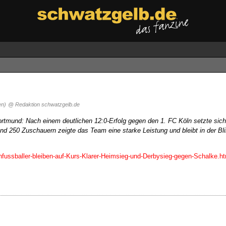
en)
@ Redaktion schwatzgelb.de
rtmund: Nach einem deutlichen 12:0-Erfolg gegen den 1. FC Köln setzte sic
d 250 Zuschauern zeigte das Team eine starke Leistung und bleibt in der Bli
nfussballer-bleiben-auf-Kurs-Klarer-Heimsieg-und-Derbysieg-gegen-Schalke.ht