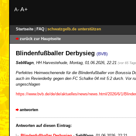
A+
A-
Startseite
FAQ
schwatzgelb.de unterstützen
|
|
zurück zur Hauptseite
Blindenfußballer Derbysieg
(BVB)
SebWagn
,
HH Harvestehude
,
Montag, 01.06.2026, 22:21
(vor 65 Tag
Perfektes Heimwochenende für die Blindenfußballer von Borussia Do
auch im Revierderby gegen den FC Schalke 04 mit 5:2 durch. Vor run
ungeschlagen
https://www.bvb.de/de/de/aktuelles/news/news.html/2026/6/1/Blinde
antworten
Antworten auf diesen Eintrag:
Blindenfußballer Derbysieg
-
SebWagn
,
01.06.2026, 22:21