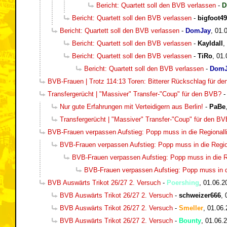
Bericht: Quartett soll den BVB verlassen
-
D
Bericht: Quartett soll den BVB verlassen
-
bigfoot49
Bericht: Quartett soll den BVB verlassen
-
DomJay
,
01.
Bericht: Quartett soll den BVB verlassen
-
Kayldall
,
Bericht: Quartett soll den BVB verlassen
-
TiRo
,
01.
Bericht: Quartett soll den BVB verlassen
-
DomJ
BVB-Frauen | Trotz 114:13 Toren: Bitterer Rückschlag für d
Transfergerücht | "Massiver" Transfer-"Coup" für den BVB?
Nur gute Erfahrungen mit Verteidigern aus Berlin!
-
PaBe
Transfergerücht | "Massiver" Transfer-"Coup" für den B
BVB-Frauen verpassen Aufstieg: Popp muss in die Regionall
BVB-Frauen verpassen Aufstieg: Popp muss in die Regio
BVB-Frauen verpassen Aufstieg: Popp muss in die R
BVB-Frauen verpassen Aufstieg: Popp muss in d
BVB Auswärts Trikot 26/27 2. Versuch
-
Poershing
,
01.06.2
BVB Auswärts Trikot 26/27 2. Versuch
-
schweizer666
,
BVB Auswärts Trikot 26/27 2. Versuch
-
Smeller
,
01.06.
BVB Auswärts Trikot 26/27 2. Versuch
-
Bounty
,
01.06.2