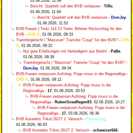
01.06.2026, 12:06
Bericht: Quartett soll den BVB verlassen
-
TiRo
,
01.06.2026, 11:04
Bericht: Quartett soll den BVB verlassen
-
DomJay
,
01.06.2026, 11:52
BVB-Frauen | Trotz 114:13 Toren: Bitterer Rückschlag für den
BVB
-
CHS
,
01.06.2026, 09:33
Transfergerücht | "Massiver" Transfer-"Coup" für den BVB?
-
CHS
,
01.06.2026, 09:32
Nur gute Erfahrungen mit Verteidigern aus Berlin!
-
PaBe
,
01.06.2026, 09:39
Transfergerücht | "Massiver" Transfer-"Coup" für den BVB?
-
DomJay
,
01.06.2026, 09:34
BVB-Frauen verpassen Aufstieg: Popp muss in die Regionalliga
-
CHS
,
01.06.2026, 09:12
BVB-Frauen verpassen Aufstieg: Popp muss in die
Regionalliga
-
17
,
01.06.2026, 20:53
BVB-Frauen verpassen Aufstieg: Popp muss in die
Regionalliga
-
RubenSosaRegen83
,
02.06.2026, 10:27
BVB-Frauen verpassen Aufstieg: Popp muss in die
Regionalliga
-
17
,
03.06.2026, 06:36
BVB Auswärts Trikot 26/27 2. Versuch
-
Poershing
,
01.06.2026, 06:43
BVB Auswärts Trikot 26/27 2. Versuch
-
schweizer666
,