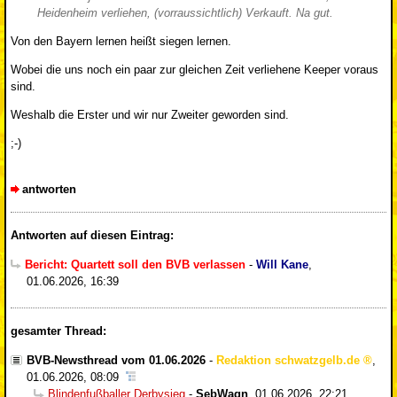
Heidenheim verliehen, (vorraussichtlich) Verkauft. Na gut.
Von den Bayern lernen heißt siegen lernen.
Wobei die uns noch ein paar zur gleichen Zeit verliehene Keeper voraus
sind.
Weshalb die Erster und wir nur Zweiter geworden sind.
;-)
antworten
Antworten auf diesen Eintrag:
Bericht: Quartett soll den BVB verlassen
-
Will Kane
,
01.06.2026, 16:39
gesamter Thread:
BVB-Newsthread vom 01.06.2026
-
Redaktion schwatzgelb.de
,
01.06.2026, 08:09
Blindenfußballer Derbysieg
-
SebWagn
,
01.06.2026, 22:21