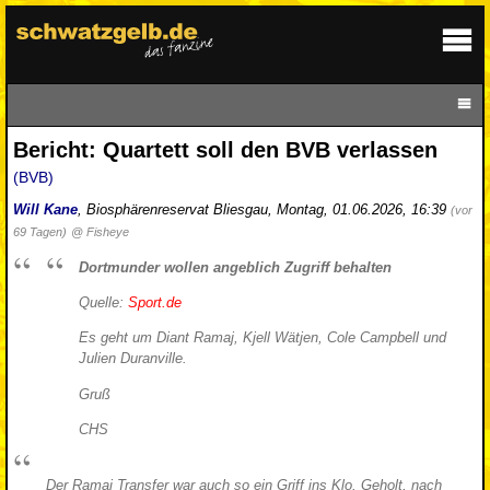
Bericht: Quartett soll den BVB verlassen
(BVB)
Will Kane
,
Biosphärenreservat Bliesgau
,
Montag, 01.06.2026, 16:39
(vor
69 Tagen)
@ Fisheye
Dortmunder wollen angeblich Zugriff behalten
Quelle:
Sport.de
Es geht um Diant Ramaj, Kjell Wätjen, Cole Campbell und
Julien Duranville.
Gruß
CHS
Der Ramaj Transfer war auch so ein Griff ins Klo. Geholt, nach