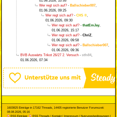
01.06.2026, 10:55
Wer regt sich auf?
-
Ballschieber007
,
01.06.2026, 09:25
Wer regt sich auf?
-
CHS
,
01.06.2026, 09:30
Wer regt sich auf?
-
thatEmJay
,
01.06.2026, 15:17
Wer regt sich auf?
-
ChriZ
,
01.06.2026, 09:58
Wer regt sich auf?
-
Ballschieber007
,
01.06.2026, 09:36
BVB Auswärts Trikot 26/27 2. Versuch
-
stfn84
,
01.06.2026, 07:34
1603825 Einträge in 17162 Threads, 14405 registrierte Benutzer Forumszeit:
08.08.2026, 05:16
RSS Einträge
RSS Threads
|
Kontakt
|
Impressum
|
Nutzungsbedingungen
|