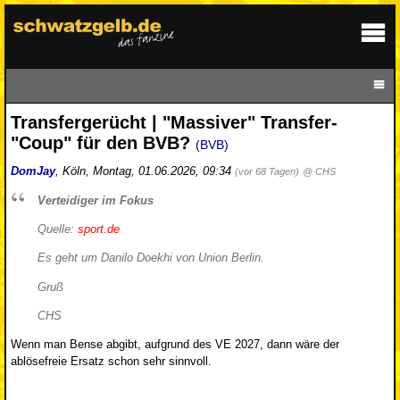
Transfergerücht | "Massiver" Transfer-
"Coup" für den BVB?
(BVB)
DomJay
,
Köln
,
Montag, 01.06.2026, 09:34
(vor 68 Tagen)
@ CHS
Verteidiger im Fokus
Quelle:
sport.de
Es geht um Danilo Doekhi von Union Berlin.
Gruß
CHS
Wenn man Bense abgibt, aufgrund des VE 2027, dann wäre der
ablösefreie Ersatz schon sehr sinnvoll.