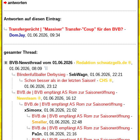
antworten
Antworten auf diesen Eintrag:
Transfergerücht | "Massiver" Transfer-"Coup" für den BVB?
-
DomJay
,
01.06.2026, 09:34
gesamter Thread:
BVB-Newsthread vom 01.06.2026
-
Redaktion schwatzgelb.de
,
01.06.2026, 08:09
Blindenfußballer Derbysieg
-
SebWagn
,
01.06.2026, 22:21
Schon besser als in der letzten Saison!
-
CHS
,
01.06.2026, 23:12
BVB.de | BVB empfängt AS Rom zur Saisoneröffnung
-
Newsteam
,
01.06.2026, 16:12
BVB.de | BVB empfängt AS Rom zur Saisoneröffnung
-
xSimonx
,
01.06.2026, 21:02
BVB.de | BVB empfängt AS Rom zur Saisoneröffnung
-
Smeller
,
01.06.2026, 22:48
BVB.de | BVB empfängt AS Rom zur Saisoneröffnung
-
Pa1n
,
01.06.2026, 21:16
BVB.de | BVB empfängt AS Rom zur Saisoneröffnung
-