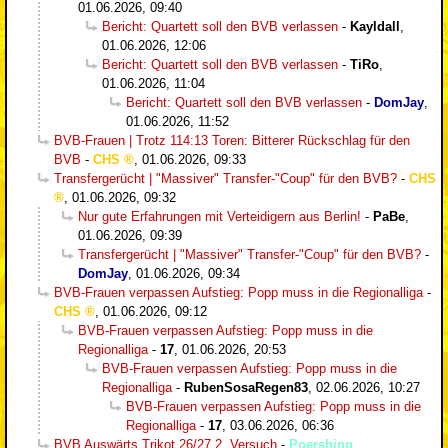
01.06.2026, 09:40
Bericht: Quartett soll den BVB verlassen
-
Kayldall
,
01.06.2026, 12:06
Bericht: Quartett soll den BVB verlassen
-
TiRo
,
01.06.2026, 11:04
Bericht: Quartett soll den BVB verlassen
-
DomJay
,
01.06.2026, 11:52
BVB-Frauen | Trotz 114:13 Toren: Bitterer Rückschlag für den
BVB
-
CHS
,
01.06.2026, 09:33
Transfergerücht | "Massiver" Transfer-"Coup" für den BVB?
-
CHS
,
01.06.2026, 09:32
Nur gute Erfahrungen mit Verteidigern aus Berlin!
-
PaBe
,
01.06.2026, 09:39
Transfergerücht | "Massiver" Transfer-"Coup" für den BVB?
-
DomJay
,
01.06.2026, 09:34
BVB-Frauen verpassen Aufstieg: Popp muss in die Regionalliga
-
CHS
,
01.06.2026, 09:12
BVB-Frauen verpassen Aufstieg: Popp muss in die
Regionalliga
-
17
,
01.06.2026, 20:53
BVB-Frauen verpassen Aufstieg: Popp muss in die
Regionalliga
-
RubenSosaRegen83
,
02.06.2026, 10:27
BVB-Frauen verpassen Aufstieg: Popp muss in die
Regionalliga
-
17
,
03.06.2026, 06:36
BVB Auswärts Trikot 26/27 2. Versuch
-
Poershing
,