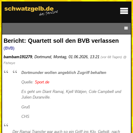
Bericht: Quartett soll den BVB verlassen
(BVB)
bambam191279
,
Dortmund
,
Montag, 01.06.2026, 13:21
(vor 68 Tagen)
@
Fisheye
Dortmunder wollen angeblich Zugriff behalten
Quelle:
Sport.de
Es geht um Diant Ramaj, Kjell Wätjen, Cole Campbell und
Julien Duranville.
Gruß
CHS
Der Ramaj Transfer war auch so ein Griff ins Klo. Geholt, nach