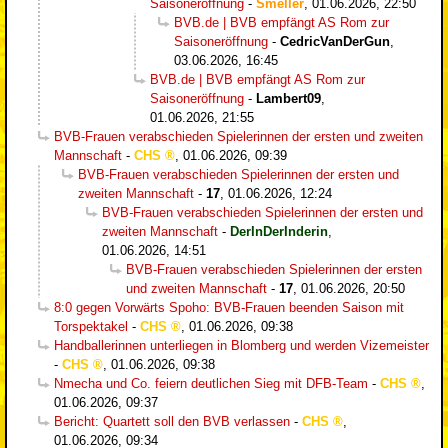
Saisoneröffnung
-
Smeller
,
01.06.2026, 22:50
BVB.de | BVB empfängt AS Rom zur
Saisoneröffnung
-
CedricVanDerGun
,
03.06.2026, 16:45
BVB.de | BVB empfängt AS Rom zur
Saisoneröffnung
-
Lambert09
,
01.06.2026, 21:55
BVB-Frauen verabschieden Spielerinnen der ersten und zweiten
Mannschaft
-
CHS
,
01.06.2026, 09:39
BVB-Frauen verabschieden Spielerinnen der ersten und
zweiten Mannschaft
-
17
,
01.06.2026, 12:24
BVB-Frauen verabschieden Spielerinnen der ersten und
zweiten Mannschaft
-
DerInDerInderin
,
01.06.2026, 14:51
BVB-Frauen verabschieden Spielerinnen der ersten
und zweiten Mannschaft
-
17
,
01.06.2026, 20:50
8:0 gegen Vorwärts Spoho: BVB-Frauen beenden Saison mit
Torspektakel
-
CHS
,
01.06.2026, 09:38
Handballerinnen unterliegen in Blomberg und werden Vizemeister
-
CHS
,
01.06.2026, 09:38
Nmecha und Co. feiern deutlichen Sieg mit DFB-Team
-
CHS
,
01.06.2026, 09:37
Bericht: Quartett soll den BVB verlassen
-
CHS
,
01.06.2026, 09:34