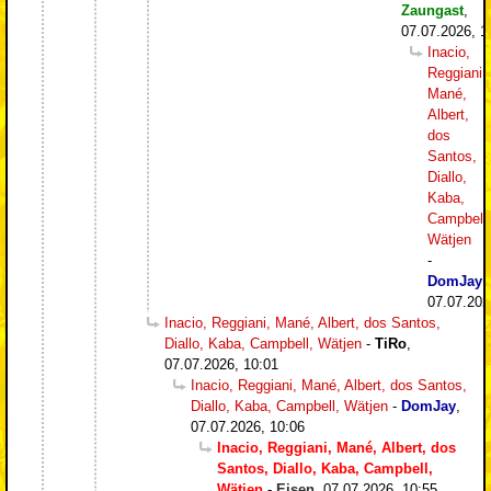
Zaungast
,
07.07.2026, 1
Inacio,
Reggiani,
Mané,
Albert,
dos
Santos,
Diallo,
Kaba,
Campbell,
Wätjen
-
DomJay
,
07.07.202
Inacio, Reggiani, Mané, Albert, dos Santos,
Diallo, Kaba, Campbell, Wätjen
-
TiRo
,
07.07.2026, 10:01
Inacio, Reggiani, Mané, Albert, dos Santos,
Diallo, Kaba, Campbell, Wätjen
-
DomJay
,
07.07.2026, 10:06
Inacio, Reggiani, Mané, Albert, dos
Santos, Diallo, Kaba, Campbell,
Wätjen
-
Eisen
,
07.07.2026, 10:55