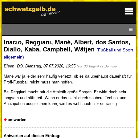
Inacio, Reggiani, Mané, Albert, dos Santos,
Diallo, Kaba, Campbell, Wätjen
(Fußball und Sport
allgemein)
Eisen
,
DO
,
Dienstag, 07.07.2026, 10:55
(vor 30 Tagen)
@ DomJay
Mane war ja leider sehr häufig verletzt, ob es da überhaupt dauerhaft für
Profi-Fussball reicht muss man hoffen.
Bei Reggiani macht mir die Athletik große Sorgen. Er wirkt doch sehr
langsam und hüftsteif. Wenn er das nicht durch saubere Technik und
Antizipation ausgleichen kann, wird es wohl auch hier schwierig.
antworten
Antworten auf diesen Eintrag: